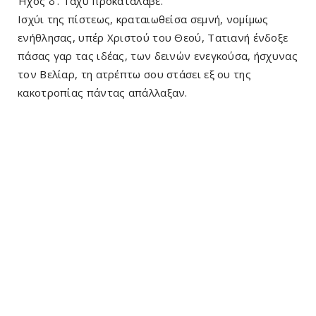
Ήχος δ’. Ταχύ προκατάλαβε.
Ισχύι της πίστεως, κραταιωθείσα σεμνή, νομίμως
ενήθλησας, υπέρ Χριστού του Θεού, Τατιανή ένδοξε
πάσας γαρ τας ιδέας, των δεινών ενεγκούσα, ήσχυνας
τον Βελίαρ, τη ατρέπτω σου στάσει εξ ου της
κακοτροπίας πάντας απάλλαξαν.