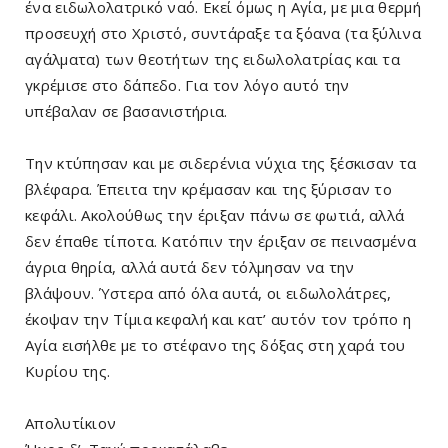
ένα ειδωλολατρικό ναό. Εκεί όμως η Αγία, με μια θερμή
προσευχή στο Χριστό, συντάραξε τα ξόανα (τα ξύλινα
αγάλματα) των θεοτήτων της ειδωλολατρίας και τα
γκρέμισε στο δάπεδο. Για τον λόγο αυτό την
υπέβαλαν σε βασανιστήρια.
Την κτύπησαν και με σιδερένια νύχια της ξέσκισαν τα
βλέφαρα. Έπειτα την κρέμασαν και της ξύρισαν το
κεφάλι. Ακολούθως την έριξαν πάνω σε φωτιά, αλλά
δεν έπαθε τίποτα. Κατόπιν την έριξαν σε πεινασμένα
άγρια θηρία, αλλά αυτά δεν τόλμησαν να την
βλάψουν. Ύστερα από όλα αυτά, οι ειδωλολάτρες,
έκοψαν την Τίμια κεφαλή και κατ’ αυτόν τον τρόπο η
Αγία εισήλθε με το στέφανο της δόξας στη χαρά του
Κυρίου της.
Απολυτίκιον