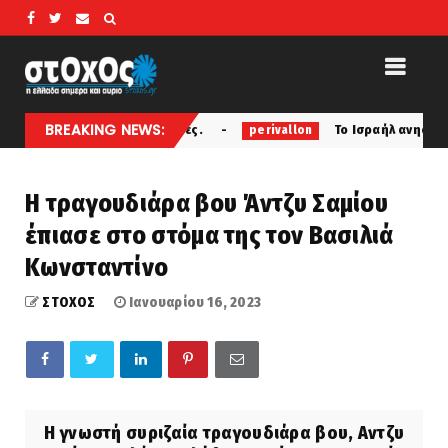
BREAKING NEWS:
ς Πριν Από 22 Αιώνες.
Το Ισραήλ ανησυχεί για τα π
perivallon
Η τραγουδιάρα βου Άντζυ Σαμίου
έπιασε στο στόμα της τον Βασιλιά
Κωνσταντίνο
ΣΤΟΧΟΣ
Ιανουαρίου 16, 2023
Η γνωστή συριζαία τραγουδιάρα βου, Αντζυ