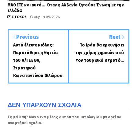
ΜΑΘΕΤΕ και αυτό... Όταν η Αλβανία ζητούσε Ένωση με την
Ελλάδα
ΣΤΟΧΟΣ
August 09, 2026
Previous
Next
Αυτό έλειπε κιόλας:
Το Ιράκ θα ερευνήσει
Παρατάθηκε η θητεία
την χρήση χημικών από
του Α/ΓΕΕΘΑ,
τον τουρκικό στρατό…
Στρατηγού
Κωνσταντίνου Φλώρου
ΔΕΝ ΥΠΆΡΧΟΥΝ ΣΧΌΛΙΑ
Σημείωση: Μόνο ένα μέλος αυτού του ιστολογίου μπορεί να
αναρτήσει σχόλιο.