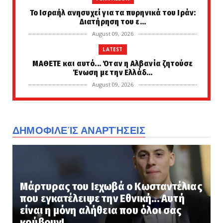
Το Ισραήλ ανησυχεί για τα πυρηνικά του Ιράν:
Διατήρηση του ε...
August 09, 2026
LATEST
ΜΑΘΕΤΕ και αυτό... Όταν η Αλβανία ζητούσε
Ένωση με την Ελλάδ...
August 09, 2026
LATEST
Ηλεία: Μαίνεται η φωτιά στο Μουζάκι –
Ενισχύθηκαν εκ νέου οι...
ΔΗΜΟΦΙΛΕΊΣ ΑΝΑΡΤΉΣΕΙΣ
August 09, 2026
LATEST
Το άγνωστο τάμα του Καραϊσκάκη στην
Παναγία την Προυσιώτισσα
Μάρτυρας του Ιεχωβά ο Κωσταντέλιας
August 09, 2026
που εγκατέλειψε την Εθνική... Αυτή
KOINONIA
είναι η μόνη αλήθεια που όλοι σας
Χαμός στο νοσοκομείου του Βόλου:
κρύβουν!