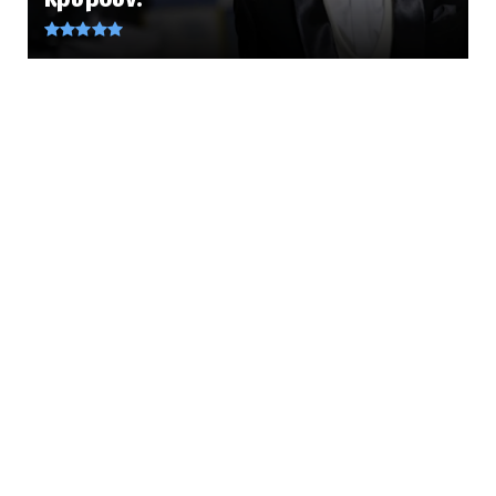
Καταγγελίες για ξύλο και απ...
August 09, 2026
LATEST
Επιβάλλεται να γνωρίζετε... αναγκαίο να
διαδώσετε: Ο «Πατερο...
August 09, 2026
KOINONIA
Ισραηλινό ΥΠΕΞ: Ζητά από Ισραηλινούς στην
Ελλάδα να κρύψουν ...
August 09, 2026
LATEST
ΑΣΤΙΚΟΙ ΜΥΘΟΙ; Τα τρία Ελληνικά Σπήλαια με
τις πιο περίεργες...
August 09, 2026
KOINONIA
Σε επιφυλακή η Πυροσβεστική... Σε εφαρμογή
το 2ο στάδιο επι...
August 09, 2026