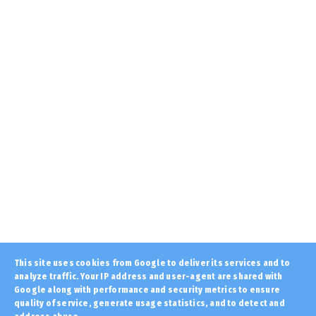
απειλούν όσους αγοράζου...
August 07, 2026
LATEST
12 Αυγούστου: Η ολική έκλειψη Ηλίου θέτει τις
Αρχές της Ευρώ...
August 07, 2026
LATEST
Η CIA συγκρότησε μυστικά ειδική ομάδα για
την άσκηση πιέσεων...
August 07, 2026
KOINONIA
«Άγνωστοι» βανδάλισαν το εκκλησάκι της
Μεταμόρφωσης του Σωτή...
August 07, 2026
LATEST
This site uses cookies from Google to deliver its services and to
Εντοπίστηκε φυτεία με περισσότερα από
analyze traffic. Your IP address and user-agent are shared with
2.000 δενδρύλλια κάννα...
Google along with performance and security metrics to ensure
quality of service, generate usage statistics, and to detect and
August 07, 2026