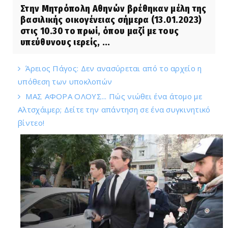
Στην Μητρόπολη Αθηνών βρέθηκαν μέλη της
βασιλικής οικογένειας σήμερα (13.01.2023)
στις 10.30 το πρωί, όπου μαζί με τους
υπεύθυνους ιερείς, ...
Άρειος Πάγος: Δεν ανασύρεται από το αρχείο η
υπόθεση των υποκλοπών
ΜΑΣ ΑΦΟΡΑ ΟΛΟΥΣ... Πώς νιώθει ένα άτομο με
Αλτσχάιμερ; Δείτε την απάντηση σε ένα συγκινητικό
βίντεο!