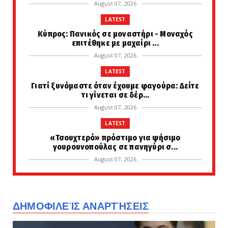
August 07, 2026
LATEST
Κύπρος: Πανικός σε μοναστήρι - Μοναχός
επιτέθηκε με μαχαίρι ...
August 07, 2026
LATEST
Γιατί ξυνόμαστε όταν έχουμε φαγούρα: Δείτε
τι γίνεται σε δέρ...
August 07, 2026
LATEST
«Τσουχτερό» πρόστιμο για ψήσιμο
γουρουνοπούλας σε πανηγύρι σ...
August 07, 2026
LATEST
Μεταποκαλυπτικό σενάριο... Έτσι θα είναι η
ζωή μετά την ολοκ...
ΔΗΜΟΦΙΛΕΊΣ ΑΝΑΡΤΉΣΕΙΣ
August 07, 2026
LATEST