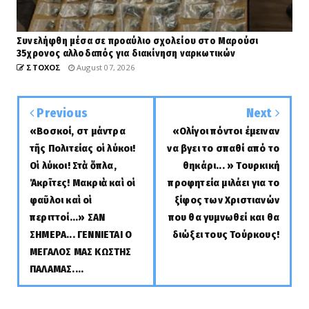
Συνελήφθη μέσα σε προαύλιο σχολείου στο Μαρούσι
35χρονος αλλοδαπός για διακίνηση ναρκωτικών
ΣΤΟΧΟΣ
August 07, 2026
Previous
Next
«Βοσκοί, στὴ μάντρα
«Ολίγοι πόντοι έμειναν
τῆς Πολιτείας οἱ λύκοι!
να βγει το σπαθί από το
Οἱ λύκοι! Στὰ ὅπλα,
θηκάρι... » Τουρκική
Ἀκρῖτες! Μακριὰ καὶ οἱ
προφητεία μιλάει για το
φαῦλοι καὶ οἱ
ξίφος των Χριστιανών
περιττοί...» ΣΑΝ
που θα γυμνωθεί και θα
ΣΗΜΕΡΑ... ΓΕΝΝΙΕΤΑΙ Ο
διώξει τους Τούρκους!
ΜΕΓΑΛΟΣ ΜΑΣ ΚΩΣΤΗΣ
ΠΑΛΑΜΑΣ....