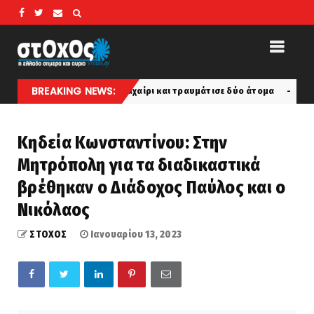
BREAKING NEWS:
ός επιτέθηκε με μαχαίρι και τραυμάτισε δύο άτομα
Για
latest
Κηδεία Κωνσταντίνου: Στην
Μητρόπολη για τα διαδικαστικά
βρέθηκαν ο Διάδοχος Παύλος και ο
Νικόλαος
ΣΤΟΧΟΣ
Ιανουαρίου 13, 2023