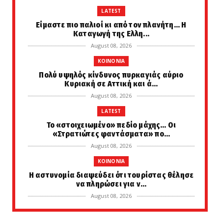
LATEST
Είμαστε πιο παλιοί κι από τον πλανήτη... Η
Καταγωγή της Ελλη...
August 08, 2026
KOINONIA
Πολύ υψηλός κίνδυνος πυρκαγιάς αύριο
Κυριακή σε Αττική και ά...
August 08, 2026
LATEST
Το «στοιχειωμένο» πεδίο μάχης… Οι
«Στρατιώτες φαντάσματα» πο...
August 08, 2026
KOINONIA
Η αστυνομία διαψεύδει ότι τουρίστας θέλησε
να πληρώσει για ν...
August 08, 2026
LATEST