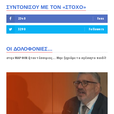
ΣΥΝΤΟΝΙΣΟΥ ΜΕ ΤΟΝ «ΣΤΟΧΟ»
2340
Fans
3290
Followers
ΟΙ ΔΟΛΟΦΟΝΙΕΣ...
στην ΜΑΡΦΙΝ ήταν τέσσερεις... Μην ξεχνάμε το αγέννητο παιδί!