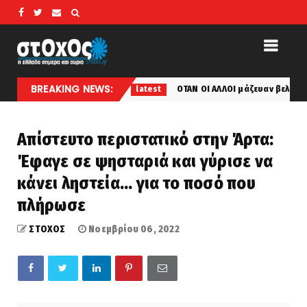
BREAKING NEWS:
 Ιππολύτου
ΟΤΑΝ ΟΙ ΑΛΛΟΙ μάζευαν βελανίδια.... Ο Ερατ
latest
Απίστευτο περιστατικό στην Άρτα:
Έφαγε σε ψησταριά και γύρισε να
κάνει ληστεία… για το ποσό που
πλήρωσε
ΣΤΟΧΟΣ
Νοεμβρίου 06, 2022