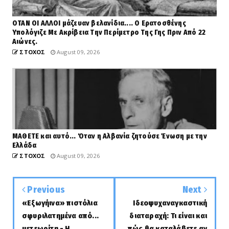
ΟΤΑΝ ΟΙ ΑΛΛΟΙ μάζευαν βελανίδια.... Ο Ερατοσθένης
Υπολόγιζε Με Ακρίβεια Την Περίμετρο Της Γης Πριν Από 22
Αιώνες.
ΣΤΟΧΟΣ
August 09, 2026
ΜΑΘΕΤΕ και αυτό... Όταν η Αλβανία ζητούσε Ένωση με την
Ελλάδα
ΣΤΟΧΟΣ
August 09, 2026
Previous
Next
«Εξωγήινα» πιστόλια
Ιδεοψυχαναγκαστική
σφυριλατημένα από...
διαταραχή: Τι είναι και
μετεωρίτη - Η
πώς θα καταλάβετε αν