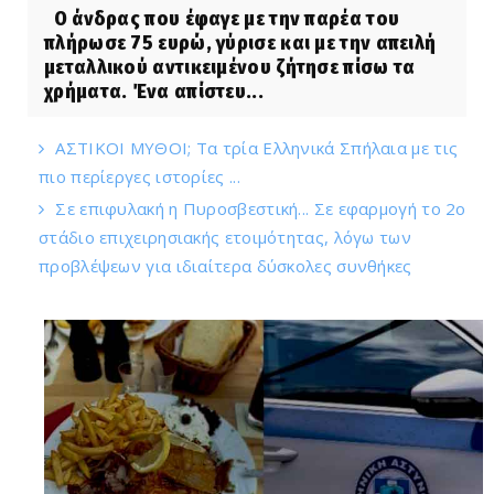
Ο άνδρας που έφαγε με την παρέα του
πλήρωσε 75 ευρώ, γύρισε και με την απειλή
μεταλλικού αντικειμένου ζήτησε πίσω τα
χρήματα. Ένα απίστευ...
ΑΣΤΙΚΟΙ ΜΥΘΟΙ; Τα τρία Ελληνικά Σπήλαια με τις
πιο περίεργες ιστορίες ...
Σε επιφυλακή η Πυροσβεστική... Σε εφαρμογή το 2ο
στάδιο επιχειρησιακής ετοιμότητας, λόγω των
προβλέψεων για ιδιαίτερα δύσκολες συνθήκες