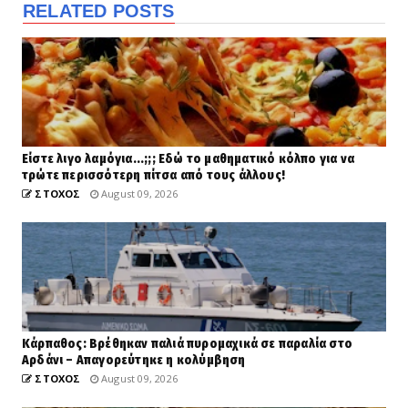
RELATED POSTS
Είστε λιγο λαμόγια...;;; Εδώ το μαθηματικό κόλπο για να
τρώτε περισσότερη πίτσα από τους άλλους!
ΣΤΟΧΟΣ
August 09, 2026
Κάρπαθος: Βρέθηκαν παλιά πυρομαχικά σε παραλία στο
Αρδάνι – Απαγορεύτηκε η κολύμβηση
ΣΤΟΧΟΣ
August 09, 2026