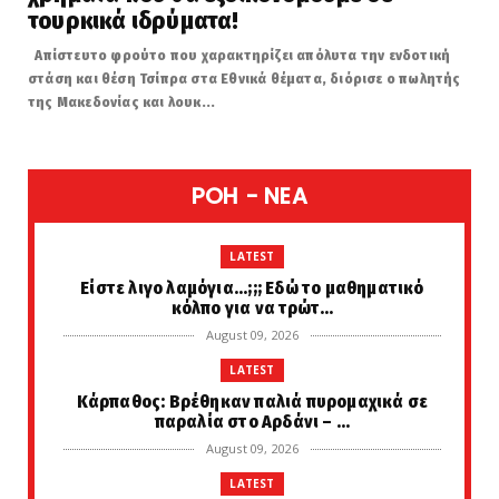
τουρκικά ιδρύματα!
Απίστευτο φρούτο που χαρακτηρίζει απόλυτα την ενδοτική
στάση και θέση Τσίπρα στα Εθνικά θέματα, διόρισε ο πωλητής
της Μακεδονίας και λουκ...
POH - NEA
LATEST
Είστε λιγο λαμόγια...;;; Εδώ το μαθηματικό
κόλπο για να τρώτ...
August 09, 2026
LATEST
Κάρπαθος: Βρέθηκαν παλιά πυρομαχικά σε
παραλία στο Αρδάνι – ...
August 09, 2026
LATEST