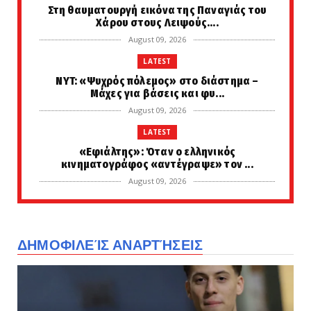
Στη θαυματουργή εικόνα της Παναγιάς του
Χάρου στους Λειψούς....
August 09, 2026
LATEST
NYT: «Ψυχρός πόλεμος» στο διάστημα –
Μάχες για βάσεις και φυ...
August 09, 2026
LATEST
«Εφιάλτης»: Όταν ο ελληνικός
κινηματογράφος «αντέγραψε» τον ...
August 09, 2026
LATEST
Σε πύρινο συναγερμό η χώρα: 400 φωτιές
μέσα σε 10 ημέρες - R...
ΔΗΜΟΦΙΛΕΊΣ ΑΝΑΡΤΉΣΕΙΣ
August 09, 2026
LATEST
Αυτό είναι το πανέξυπνο κόλπο που θα κάνει
τον ανεμιστήρα σα...