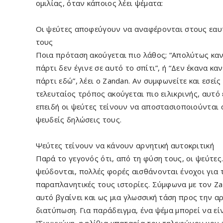
ομιλίας, όταν κάποιος λέει ψέματα:
Οι ψεύτες αποφεύγουν να αναφέρονται στους εαυ
τους
Ποια πρόταση ακούγεται πιο λάθος; “Απολύτως κα
πάρτι δεν έγινε σε αυτό το σπίτι”, ή “Δεν έκανα κα
πάρτι εδώ”, λέει ο Zandan. Αν συμφωνείτε και εσείς 
τελευταίος τρόπος ακούγεται πιο ειλικρινής, αυτό 
επειδή οι ψεύτες τείνουν να αποστασιοποιούνται 
ψευδείς δηλώσεις τους.
Ψεύτες τείνουν να κάνουν αρνητική αυτοκριτική
Παρά το γεγονός ότι, από τη φύση τους, οι ψεύτες..
ψεύδονται, πολλές φορές αισθάνονται ένοχοι για 
παραπλανητικές τους ιστορίες. Σύμφωνα με τον Za
αυτό βγαίνει και ως μια γλωσσική τάση προς την α
διατύπωση. Για παράδειγμα, ένα ψέμα μπορεί να είν
“Συγγνώμη, η ηλίθια μπαταρία του τηλεφώνου μου 