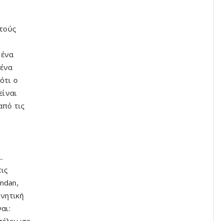
τούς
νένα
νένα
ότι ο
είναι
από τις
.
τις
ndan,
ρνητική
αι:
τέλειωσε.