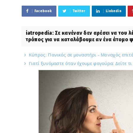
Facebook
Twitter
Linkedin
iatropedia: Σε κανέναν δεν αρέσει να του 
τρόπος για να καταλάβουμε αν ένα άτομο ψε
Κύπρος: Πανικός σε μοναστήρι - Μοναχός επιτέ
Γιατί ξυνόμαστε όταν έχουμε φαγούρα: Δείτε τι 