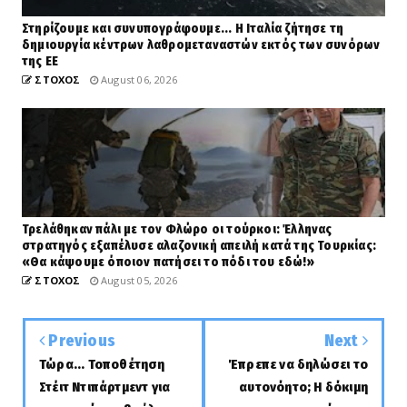
Στηρίζουμε και συνυπογράφουμε... Η Ιταλία ζήτησε τη
δημιουργία κέντρων λαθρομεταναστών εκτός των συνόρων
της ΕΕ
ΣΤΟΧΟΣ
August 06, 2026
Τρελάθηκαν πάλι με τον Φλώρο οι τούρκοι: Έλληνας
στρατηγός εξαπέλυσε αλαζονική απειλή κατά της Τουρκίας:
«Θα κάψουμε όποιον πατήσει το πόδι του εδώ!»
ΣΤΟΧΟΣ
August 05, 2026
Previous
Next
Τώρα... Τοποθέτηση
Έπρεπε να δηλώσει το
Στέιτ Ντιπάρτμεντ για
αυτονόητο; Η δόκιμη