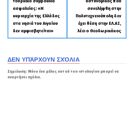
τουρκικό συμβούλιο
αστυνομικός που
ασφαλείας: «Η
συνελήφθη στην
κυριαρχία της Ελλάδας
Πολυτεχνειούπολη δεν
στα νησιά του Αιγαίου
έχει θέση στην ΕΛ.ΑΣ,
δεν αμφισβητείται»
λέει ο Θεοδωρικάκος
ΔΕΝ ΥΠΆΡΧΟΥΝ ΣΧΌΛΙΑ
Σημείωση: Μόνο ένα μέλος αυτού του ιστολογίου μπορεί να
αναρτήσει σχόλιο.