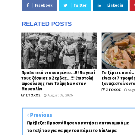
Facebook
Twitter
Linkedin
RELATED POSTS
Προδοτικό ντοκουμέντο...!!! Να γιατί
Το ξέρετε αυτό..
τους ξέσκισε ο Ζέρβας...!!! Επιστολή
είναι οι 7 τροφέ
αφοσίωσης των Τσάμηδων στον
ξαναζεσταίνοντα
Μουσολίνι
ΣΤΟΧΟΣ
Augu
ΣΤΟΧΟΣ
August 08, 2026
Previous
Πρέβεζα: Προσπάθησε να πατήσει αστυνομικό με
το ταξί του για να μην του πάρει το δίπλωμα