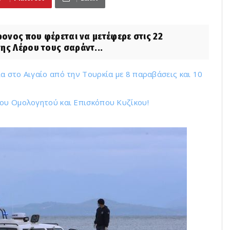
ονος που φέρεται να μετέφερε στις 22
ης Λέρου τους σαράντ...
α στο Αιγαίο από την Τουρκία με 8 παραβάσεις και 10
του Ομολογητού και Επισκόπου Κυζίκου!