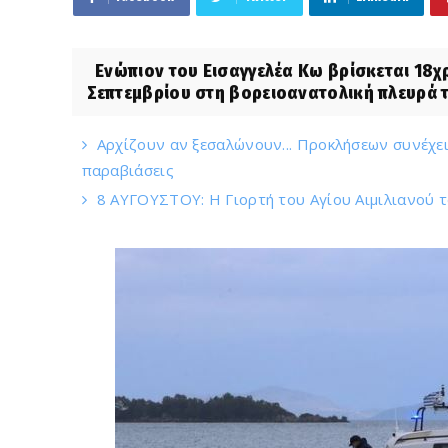
Ενώπιον του Εισαγγελέα Κω βρίσκεται 18χρ
Σεπτεμβρίου στη βορειοανατολική πλευρά τ
Αρχίζουν αν ξεσαλώνουν... Προκλήσεων συνέχει
παραβιάσεις
8 ΑΥΓΟΥΣΤΟΥ: Η Γιορτή του Αγίου Αιμιλιανού 