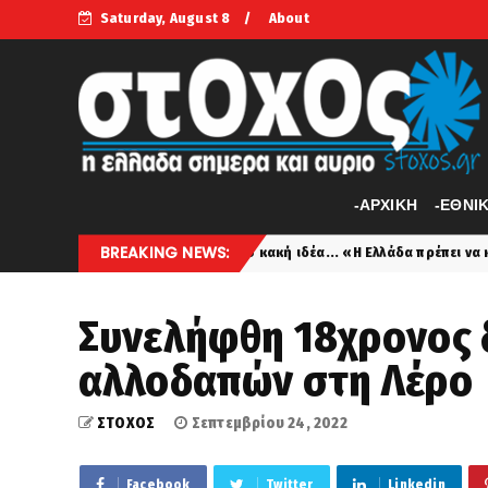
Saturday, August 8
About
-APXIKH
-ΕΘΝΙ
BREAKING NEWS:
Δεν είναι καθόλου κακή ιδέα... «Η Ελλάδα πρέπει να καταρρίπτει τα τ
Συνελήφθη 18χρονος 
αλλοδαπών στη Λέρο
ΣΤΟΧΟΣ
Σεπτεμβρίου 24, 2022
Facebook
Twitter
Linkedin