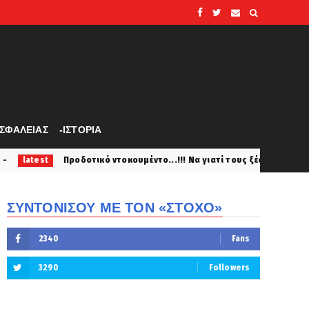
ΑΣΦΑΛΕΙΑΣ
-ΙΣΤΟΡΙΑ
οτικό ντοκουμέντο...!!! Να γιατί τους ξέσκισε ο Ζέρβας...!!! Επιστολ
ΣΥΝΤΟΝΙΣΟΥ ΜΕ ΤΟΝ «ΣΤΟΧΟ»
2340
Fans
3290
Followers