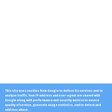
August 07, 2026
LATEST
Σαν σήμερα το 1933 η Αγλαΐα Κυριακού με
μυστική διαθήκη....
August 07, 2026
KOINONIA
Θεσσαλονίκη: Συνελήφθη Τούρκος με ερυθρά
αγγελία για πλαστογ...
August 07, 2026
FAVORI
Άγρια επίθεση του υπουργού Εξωτερικών του
Ισραήλ εναντίον το...
August 07, 2026
KOINONIA
This site uses cookies from Google to deliver its services and to
Marfin: Η 46χρονη πήρε προθεσμία για να
analyze traffic. Your IP address and user-agent are shared with
απολογηθεί την Τρίτη...
Google along with performance and security metrics to ensure
quality of service, generate usage statistics, and to detect and
August 07, 2026
address abuse.