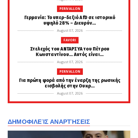
PERIVALLON
Γερμανία: Το υπερ-δεξιό AfD σε ιστορικό
υψηλό 28% – Διευρύν...
August 07, 2026
FAVORI
Στελεχός του ΑΝΤΑΡΣΥΑ του Πέτρου
Κωνσταντίνου... Αυτός είναι...
August 07, 2026
PERIVALLON
Για πρώτη φορά από την έναρξη της ρωσικής
εισβολής στην Ουκρ...
August 07, 2026
KOINONIA
Τουρίστας επιχείρησε να χρηματίσει
υπάλληλο επιχείρησης για ...
ΔΗΜΟΦΙΛΕΊΣ ΑΝΑΡΤΉΣΕΙΣ
August 07, 2026
ETHNIKA