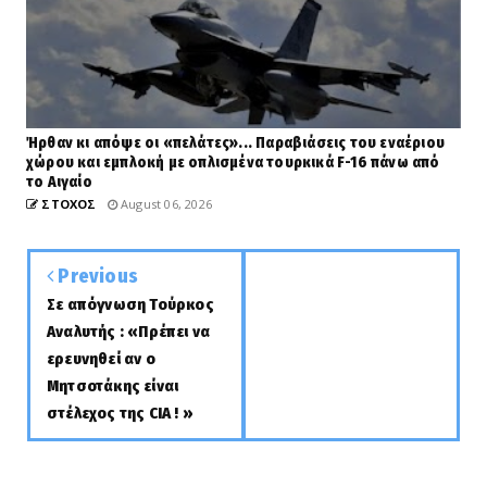
Ήρθαν κι απόψε οι «πελάτες»... Παραβιάσεις του εναέριου
χώρου και εμπλοκή με οπλισμένα τουρκικά F-16 πάνω από
το Αιγαίο
ΣΤΟΧΟΣ
August 06, 2026
Previous
Σε απόγνωση Τούρκος
Αναλυτής : «Πρέπει να
ερευνηθεί αν ο
Μητσοτάκης είναι
στέλεχος της CIA ! »