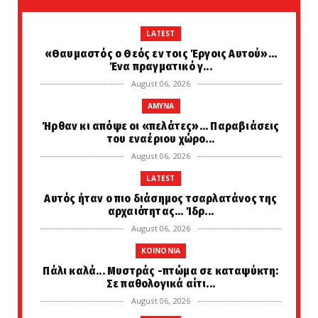
LATEST
«Θαυμαστός ο Θεός εν τοις Έργοις Αυτού»...
Ένα πραγματικό γ...
August 06, 2026
AMYNA
Ήρθαν κι απόψε οι «πελάτες»... Παραβιάσεις
του εναέριου χώρο...
August 06, 2026
LATEST
Αυτός ήταν ο πιο διάσημος τσαρλατάνος της
αρχαιότητας... Ίδρ...
August 06, 2026
KOINONIA
Πάλι καλά... Μυστράς -πτώμα σε καταψύκτη:
Σε παθολογικά αίτι...
August 06, 2026