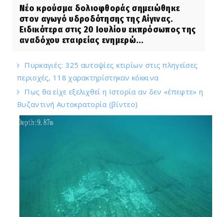
Νέο κρούσμα δολιοφθοράς σημειώθηκε
στον αγωγό υδροδότησης της Αίγινας.
Ειδικότερα στις 20 Ιουλίου εκπρόσωπος της
αναδόχου εταιρείας ενημερώ...
Πυρκαγιές: 325 αυτοψίες κτιρίων στις πληγείσες
περιοχές, 118 χαρακτηρίστηκαν κόκκινα
Πως θα είχε εξελιχθεί η Ιστορία αν δεν «έπεφτε» η
Βυζαντινή Αυτοκρατορία (βίντεο)