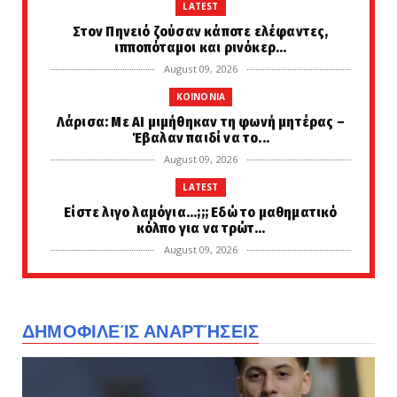
LATEST
Στον Πηνειό ζούσαν κάποτε ελέφαντες,
ιπποπόταμοι και ρινόκερ...
August 09, 2026
KOINONIA
Λάρισα: Με AI μιμήθηκαν τη φωνή μητέρας –
Έβαλαν παιδί να το...
August 09, 2026
LATEST
Είστε λιγο λαμόγια...;;; Εδώ το μαθηματικό
κόλπο για να τρώτ...
August 09, 2026
LATEST
Κάρπαθος: Βρέθηκαν παλιά πυρομαχικά σε
παραλία στο Αρδάνι – ...
ΔΗΜΟΦΙΛΕΊΣ ΑΝΑΡΤΉΣΕΙΣ
August 09, 2026
LATEST
Στη θαυματουργή εικόνα της Παναγιάς του