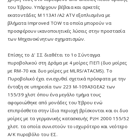
του Έβρου. Υπάρχουν βέβαια και αρκετές
εκατοντάδες Μ 113A1/A2 ATV εξοπλισμένα με
βλήματα Improved TOW τα οποία μπορούν να
προσφέρουν ικανοποιητικές λύσεις στην προστασία
των Μηχανοκίνητων σχηματισμών.
Επίσης το Δ’ ΣΣ διαθέτει το 1ο Σύνταγμα
πυροβολικού στη Δράμα με 4 μοίρες ΠΕΠ (δυο μοίρες
με RM-70 και δυο μοίρες με MLRS/ATACMS). Το
Πυροβολικό έχει ενισχυθεί σχετικά πρόσφατα με την
ένταξη σε υπηρεσία των 223 M-109A3GEA2 των
155/39 χλστ όπου ένα μεγάλο τμήμα τους
αφομοιώθηκε από μονάδες του Έβρου ενώ
επιπρόσθετα στην ίδια περιοχή βρίσκονται και οι δυο
μοίρες με τα γερμανικής κατασκευής PzH 2000 155/52
χλστ. τα οποία συνιστούν το ισχυρότερο και νεότερο
Α/Κ πυροβόλο του ΕΣ.