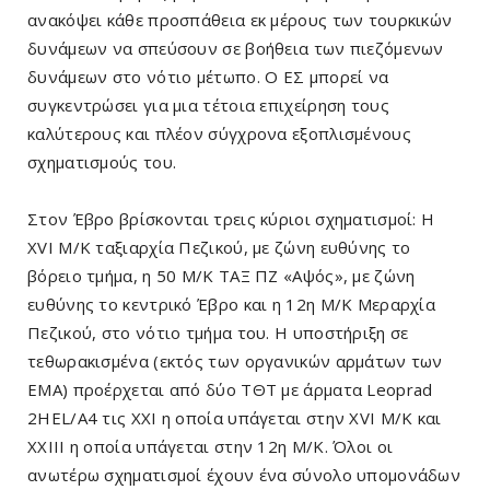
ανακόψει κάθε προσπάθεια εκ μέρους των τουρκικών
δυνάμεων να σπεύσουν σε βοήθεια των πιεζόμενων
δυνάμεων στο νότιο μέτωπο. Ο ΕΣ μπορεί να
συγκεντρώσει για μια τέτοια επιχείρηση τους
καλύτερους και πλέον σύγχρονα εξοπλισμένους
σχηματισμούς του.
Στον Έβρο βρίσκονται τρεις κύριοι σχηματισμοί: Η
XVI M/K ταξιαρχία Πεζικού, με ζώνη ευθύνης το
βόρειο τμήμα, η 50 Μ/Κ ΤΑΞ ΠΖ «Αψός», με ζώνη
ευθύνης το κεντρικό Έβρο και η 12η Μ/Κ Μεραρχία
Πεζικού, στο νότιο τμήμα του. Η υποστήριξη σε
τεθωρακισμένα (εκτός των οργανικών αρμάτων των
ΕΜΑ) προέρχεται από δύο ΤΘΤ με άρματα Leoprad
2HEL/A4 τις ΧΧΙ η οποία υπάγεται στην XVI M/K και
ΧΧΙΙΙ η οποία υπάγεται στην 12η Μ/Κ. Όλοι οι
ανωτέρω σχηματισμοί έχουν ένα σύνολο υπομονάδων