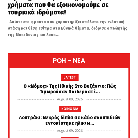
χρήματα που θα εξοικονομούμε σε
τουρκικά ιδρύματα!
Απίστευτο φρούτο που χαρακτηρίζει απόλυτα την ενδοτική
στάση και θέση Τσίπρα στα Εθνικά θέματα, διόρισε ο πωλητής
της Μακεδονίας και λουκ...
POH - NEA
LATEST
Ο «Νόμος» Της Ηθικής Στο Βυζάντιο: Πώς
Τιμωρούσαν Παιδεραστέ...
August 09, 2026
KOINONIA
Λουτράκι: Νεκρός δίπλα σε κάδο σκουπιδιών
εντοπίστηκε ηλικιω...
August 09, 2026