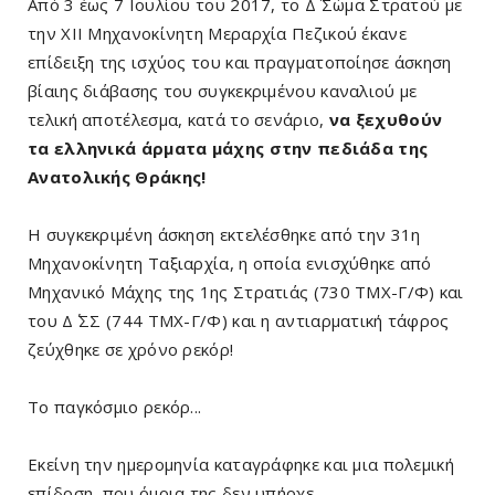
Από 3 έως 7 Ιουλίου του 2017, το Δ΄ Σώμα Στρατού με
την ΧΙΙ Μηχανοκίνητη Μεραρχία Πεζικού έκανε
επίδειξη της ισχύος του και πραγματοποίησε άσκηση
βίαιης διάβασης του συγκεκριμένου καναλιού με
τελική αποτέλεσμα, κατά το σενάριο,
να ξεχυθούν
τα ελληνικά άρματα μάχης στην πεδιάδα της
Ανατολικής Θράκης!
Η συγκεκριμένη άσκηση εκτελέσθηκε από την 31η
Μηχανοκίνητη Ταξιαρχία, η οποία ενισχύθηκε από
Μηχανικό Μάχης της 1ης Στρατιάς (730 ΤΜΧ-Γ/Φ) και
του Δ΄ ΣΣ (744 ΤΜΧ-Γ/Φ) και η αντιαρματική τάφρος
ζεύχθηκε σε χρόνο ρεκόρ!
Το παγκόσμιο ρεκόρ...
Εκείνη την ημερομηνία καταγράφηκε και μια πολεμική
επίδοση, που όμοια της δεν υπήρχε...