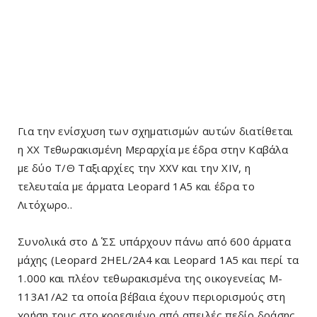
Για την ενίσχυση των σχηματισμών αυτών διατίθεται
η ΧΧ Τεθωρακισμένη Μεραρχία με έδρα στην Καβάλα
με δύο Τ/Θ Ταξιαρχίες την ΧΧV και την XIV, η
τελευταία με άρματα Leopard 1Α5 και έδρα το
Λιτόχωρο..
Συνολικά στο Δ΄ ΣΣ υπάρχουν πάνω από 600 άρματα
μάχης (Leopard 2HEL/2A4 και Leopard 1A5 και περί τα
1.000 και πλέον τεθωρακισμένα της οικογενείας M-
113A1/A2 τα οποία βέβαια έχουν περιορισμούς στη
χρήση τους στο κορεσμένο από απειλές πεδίο δράσης