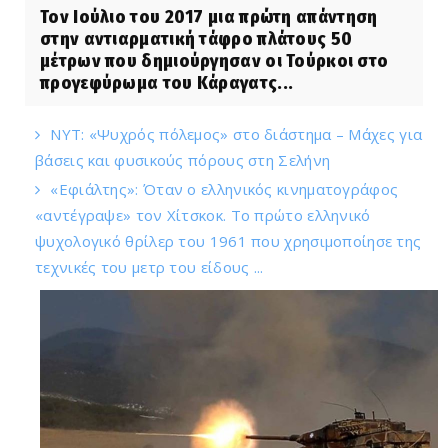
Τον Ιούλιο του 2017 μια πρώτη απάντηση
στην αντιαρματική τάφρο πλάτους 50
μέτρων που δημιούργησαν οι Τούρκοι στο
προγεφύρωμα του Κάραγατς...
NYT: «Ψυχρός πόλεμος» στο διάστημα – Μάχες για
βάσεις και φυσικούς πόρους στη Σελήνη
«Εφιάλτης»: Όταν ο ελληνικός κινηματογράφος
«αντέγραψε» τον Χίτσκοκ. Το πρώτο ελληνικό
ψυχολογικό θρίλερ του 1961 που χρησιμοποίησε της
τεχνικές του μετρ του είδους ...