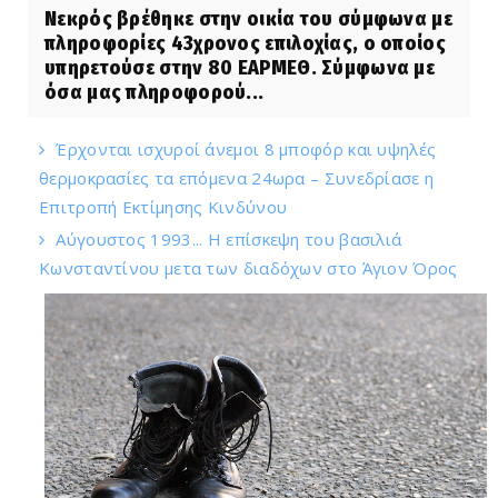
Νεκρός βρέθηκε στην οικία του σύμφωνα με
πληροφορίες 43χρονος επιλοχίας, ο οποίος
υπηρετούσε στην 80 ΕΑΡΜΕΘ. Σύμφωνα με
όσα μας πληροφορού...
Έρχονται ισχυροί άνεμοι 8 μποφόρ και υψηλές
θερμοκρασίες τα επόμενα 24ωρα – Συνεδρίασε η
Επιτροπή Εκτίμησης Κινδύνου
Αύγουστος 1993... Η επίσκεψη του βασιλιά
Κωνσταντίνου μετα των διαδόχων στο Άγιον Όρος