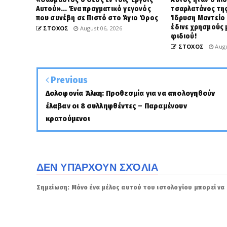
Αυτού»... Ένα πραγματικό γεγονός
τσαρλατάνος της
που συνέβη σε Πιστό στο Άγιο Όρος
Ίδρυση Μαντείο 
έδινε χρησμούς 
ΣΤΟΧΟΣ
August 06, 2026
φιδιού!
ΣΤΟΧΟΣ
Augu
Previous
Δολοφονία Άλκη: Προθεσμία για να απολογηθούν
έλαβαν οι 8 συλληφθέντες – Παραμένουν
κρατούμενοι
ΔΕΝ ΥΠΆΡΧΟΥΝ ΣΧΌΛΙΑ
Σημείωση: Μόνο ένα μέλος αυτού του ιστολογίου μπορεί να 