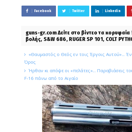
Facebook
Twitter
Linkedin
guns-gr.com Δείτε στο βίντεο τα κορυφαία
βολής, S&W 686, RUGER SP 101, COLT PYTH
«Θαυμαστός ο Θεός εν τοις Έργοις Αυτού»... Έ
Όρος
Ήρθαν κι απόψε οι «πελάτες»... Παραβιάσεις το
F-16 πάνω από το Αιγαίο