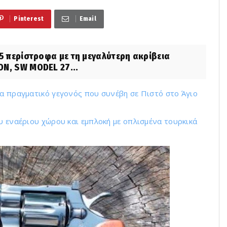
Pinterest
Email
 5 περίστροφα με τη μεγαλύτερη ακρίβεια
ON, SW MODEL 27...
να πραγματικό γεγονός που συνέβη σε Πιστό στο Άγιο
υ εναέριου χώρου και εμπλοκή με οπλισμένα τουρκικά