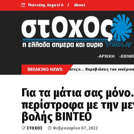
Thursday, August 6
About
-APXIKH
-ΕΘΝΙ
BREAKING NEWS:
 απόψε οι «πελάτες»... Παραβιάσεις του εναέριου χώρου και εμπλοκή μ
Για τα μάτια σας μόνο.
περίστροφα με την με
βολής ΒΙΝΤΕΟ
ΣΤΟΧΟΣ
Φεβρουαρίου 07, 2022