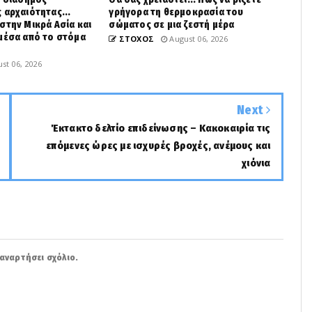
 αρχαιότητας...
γρήγορα τη θερμοκρασία του
στην Μικρά Ασία και
σώματος σε μια ζεστή μέρα
μέσα από το στόμα
ΣΤΟΧΟΣ
August 06, 2026
st 06, 2026
Next
Έκτακτο δελτίο επιδείνωσης – Κακοκαιρία τις
επόμενες ώρες με ισχυρές βροχές, ανέμους και
χιόνια
αναρτήσει σχόλιο.