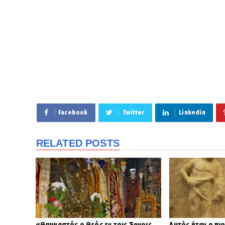
Facebook
Twitter
Linkedin
RELATED POSTS
«Θαυμαστός ο Θεός εν τοις Έργοις
Αυτός ήταν ο πι