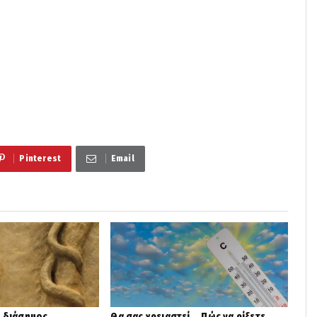
Pinterest
Email
ο διάσημος
Θα σας χρειαστεί... Πώς να ρίξετε