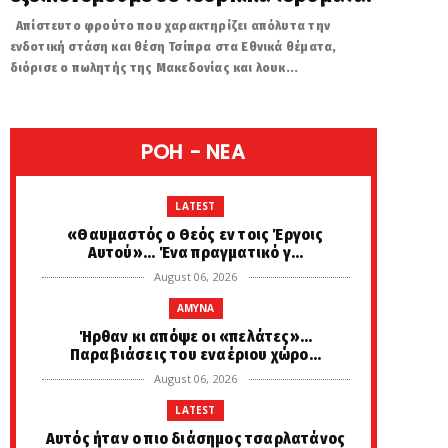
Απίστευτο φρούτο που χαρακτηρίζει απόλυτα την
ενδοτική στάση και θέση Τσίπρα στα Εθνικά θέματα,
διόρισε ο πωλητής της Μακεδονίας και λουκ...
POH - NEA
LATEST
«Θαυμαστός ο Θεός εν τοις Έργοις
Αυτού»... Ένα πραγματικό γ...
August 06, 2026
AMYNA
Ήρθαν κι απόψε οι «πελάτες»...
Παραβιάσεις του εναέριου χώρο...
August 06, 2026
LATEST
Αυτός ήταν ο πιο διάσημος τσαρλατάνος