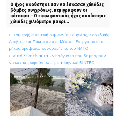
Ο ήχος ακούστηκε σαν να έσκασαν χιλιάδες
βόμβες συγχρόνως, περιγράφουν οι
κάτοικοι – Ο εκκωφαντικός ήχος ακούστηκε
χιλιάδες χιλιόμετρα μακρι...
Τριμερής αμυντική συμφωνία Τουρκίας, Σαουδικής
Αραβίας και Πακιστάν στη Μέκκα – Ενεργοποιείται
ρήτρα αμοιβαίας συνδρομής τύπου NATO
Αυτά λένε είναι τα 25 πράγματα που δε μπορούν
να καταστραφούν ούτε με πυρηνικά! ΒΙΝΤΕΟ