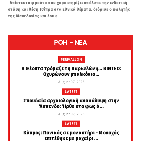
Απίστευτο φρούτο που χαρακτηρίζει απόλυτα την ενδοτική
στάση και θέση Τσίπρα στα Εθνικά θέματα, διόρισε ο πωλητής
της Μακεδονίας και λουκ...
POH - NEA
PERIVALLON
H Θέουτα τρόμαξε τη Βαρκελώνη... ΒΙΝΤΕΟ:
Οχυρώνουν μπαλκόνια...
August 07, 2026
LATEST
Σπουδαία αρχαιολογική ανακάλυψη στην
Άσπενδο: Ήρθε στο φως ά...
August 07, 2026
LATEST
Κύπρος: Πανικός σε μοναστήρι - Μοναχός
επιτέθηκε με μαχαίρι ...