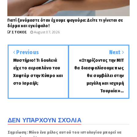
Γιατί ξυνόμαστε όταν έχουμε φαγούρα: Δείτε τι γίνεται σε
δέρμα και εγκέφαλο!
ΣΤΟΧΟΣ
August 07, 2026
Previous
Next
Μυστήριο! Τι δουλειά
«Στηρίζοντας την ΜΙΤ
είχε το αεροπλάνο του
θα διασφαλίσουμε πως
Χαφτάρ στην Κύπρο και
θα συμβάλει στην
στο Ισραήλ;
μεγάλη και ισχυρή
Τουρκία»…
ΔΕΝ ΥΠΆΡΧΟΥΝ ΣΧΌΛΙΑ
Σημείωση: Μόνο ένα μέλος αυτού του ιστολογίου μπορεί να