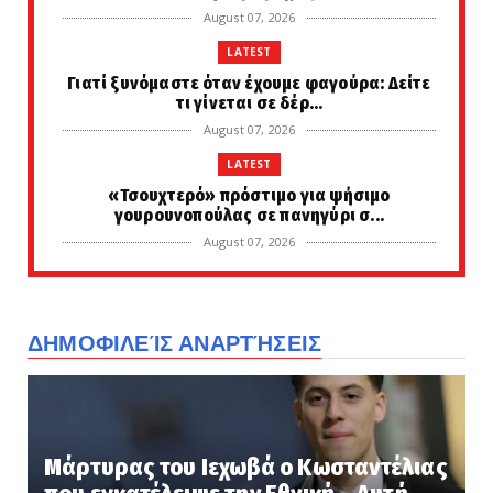
August 07, 2026
LATEST
Γιατί ξυνόμαστε όταν έχουμε φαγούρα: Δείτε
τι γίνεται σε δέρ...
August 07, 2026
LATEST
«Τσουχτερό» πρόστιμο για ψήσιμο
γουρουνοπούλας σε πανηγύρι σ...
August 07, 2026
LATEST
Μεταποκαλυπτικό σενάριο... Έτσι θα είναι η
ζωή μετά την ολοκ...
ΔΗΜΟΦΙΛΕΊΣ ΑΝΑΡΤΉΣΕΙΣ
August 07, 2026
LATEST
Άρειος Πάγος: Δεν ανασύρεται από το αρχείο
η υπόθεση των υπο...
Μάρτυρας του Ιεχωβά ο Κωσταντέλιας
August 07, 2026