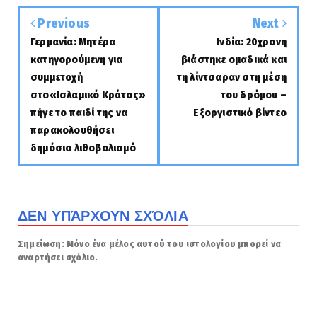
Previous
Next
Γερμανία: Μητέρα
Ινδία: 20χρονη
κατηγορούμενη για
βιάστηκε ομαδικά και
συμμετοχή
τη λίντσαραν στη μέση
στο«Ισλαμικό Κράτος»
του δρόμου –
πήγε το παιδί της να
Εξοργιστικό βίντεο
παρακολουθήσει
δημόσιο λιθοβολισμό
ΔΕΝ ΥΠΆΡΧΟΥΝ ΣΧΌΛΙΑ
Σημείωση: Μόνο ένα μέλος αυτού του ιστολογίου μπορεί να
αναρτήσει σχόλιο.