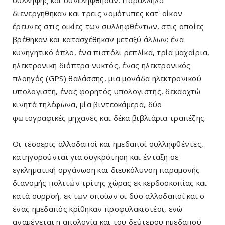
διενεργήθηκαν και τρεις νομότυπες κατ' οίκον
έρευνες στις οικίες των συλληφθέντων, στις οποίες
βρέθηκαν και κατασχέθηκαν μεταξύ άλλων: ένα
κυνηγητικό όπλο, ένα πιστόλι ρεπλίκα, τρία μαχαίρια,
ηλεκτρονική διόπτρα νυκτός, ένας ηλεκτρονικός
πλοηγός (GPS) θαλάσσης, μια μονάδα ηλεκτρονικού
υπολογιστή, ένας φορητός υπολογιστής, δεκαοχτώ
κινητά τηλέφωνα, μία βιντεοκάμερα, δύο
φωτογραφικές μηχανές και δέκα βιβλιάρια τραπέζης.
Οι τέσσερις αλλοδαποί και ημεδαποί συλληφθέντες,
κατηγορούνται για συγκρότηση και ένταξη σε
εγκληματική οργάνωση και διευκόλυνση παραμονής
διανομής πολιτών τρίτης χώρας εκ κερδοσκοπίας και
κατά συρροή, εκ των οποίων οι δύο αλλοδαποί και ο
ένας ημεδαπός κρίθηκαν προφυλακιστέοι, ενώ
αναμένεται η απολογία και του δεύτερου ημεδαπού