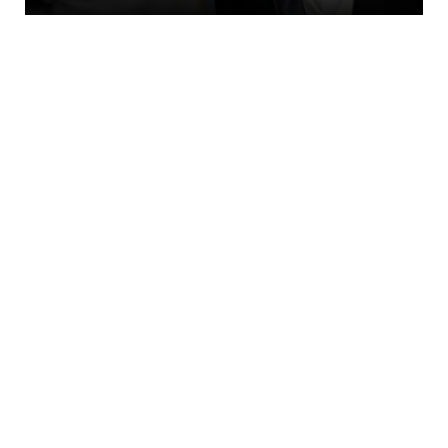
LATEST
EAAΣ Ξάνθης: Στη Γλαύκη τιμήθηκε ο Άγιος
Καλλίνικος – Προστά...
August 09, 2026
KOINONIA
Greek Μafia: «Πίτμπουλ» και «μπουλντόγκ»
τα ψευδώνυμα του 49...
August 09, 2026
LATEST
Το σχέδιο «Τζαχάς» της Τουρκίας για εισβολή
στην Ελλάδα... Π...
August 09, 2026
AMYNA
Αιγαίο: Πέντε παραβάσεις και επτά
παραβιάσεις χθες από τρία ...
August 09, 2026
LATEST