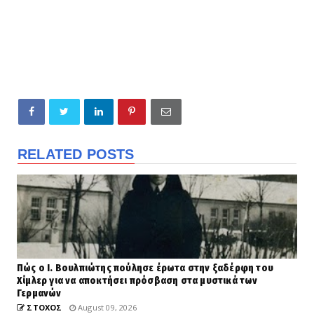
RELATED POSTS
Πώς ο Ι. Βουλπιώτης πούλησε έρωτα στην ξαδέρφη του
Χίμλερ για να αποκτήσει πρόσβαση στα μυστικά των
Γερμανών
ΣΤΟΧΟΣ
August 09, 2026