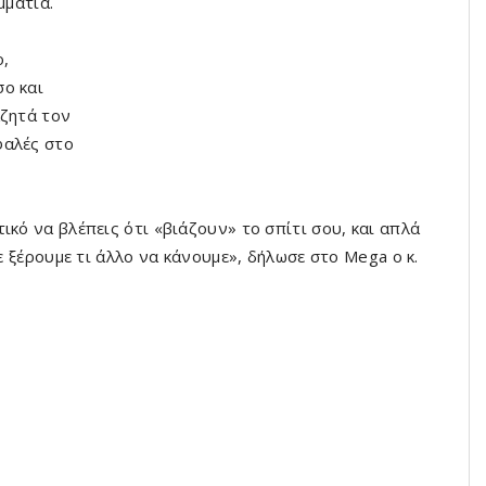
μμάτια.
ο,
σο και
αζητά τον
φαλές στο
ικό να βλέπεις ότι «βιάζουν» το σπίτι σου, και απλά
Δε ξέρουμε τι άλλο να κάνουμε», δήλωσε στο Mega ο κ.