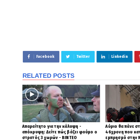
Facebook
Twitter
Linkedin
RELATED POSTS
Απαραίτητο για την κάλυψη -
Αύριο θα πάνε σ
απόκρυψη: Δείτε πώς βάζει φούμο ο
46χρονη που κατ
στρατός 3 χωρών - ΒΙΝΤΕΟ
εμπρησμό στην M