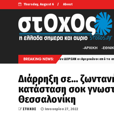
Thursday, August 6
About
-APXIKH
-ΕΘΝΙ
BREAKING NEWS:
α μας τα δώσουν ΔΩΡΕΑΝ οι Αμερικάνοι από το απόθεμα τους!
la
Διάρρηξη σε… ζωντανή
κατάσταση σοκ γνωστ
Θεσσαλονίκη
ΣΤΟΧΟΣ
Ιανουαρίου 27, 2022