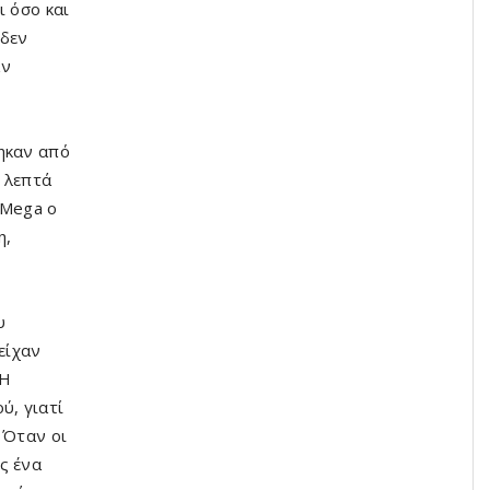
ι όσο και
 δεν
αν
ηκαν από
 λεπτά
 Mega ο
η,
υ
είχαν
 Η
ύ, γιατί
 Όταν οι
ς ένα