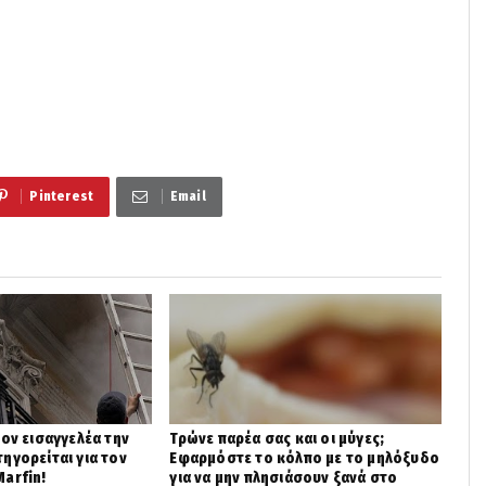
Pinterest
Email
τον εισαγγελέα την
Τρώνε παρέα σας και οι μύγες;
ηγορείται για τον
Εφαρμόστε το κόλπο με το μηλόξυδο
arfin!
για να μην πλησιάσουν ξανά στο