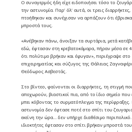
Ο συναγερμός ήδη είχε ειδοποιήσει τόσο το ζευγάρ
την αστυνομία. Παρ’ όλ’ αυτά, οι τρεις διαρρήκτες,
πτοήθηκαν και συνέχισαν να αρπάζουν ότι έβρισκ
μπροστά τους.
«Aνέβηκαν πάνω, άνοιξαν τα συρτάρια, μετά κατέβ
εδώ, έφτασαν στη κρεβατοκάμαρα, πήραν μέσα σε 4
ότι πολύτιμο βρήκαν και έφυγαν», περιέγραψε στο
επιχειρηματίας και σύζυγος της Θάλειας Ζαγναφέρ
Θεόδωρος Ασβεστάς.
Στο βίντεο, φαίνονται οι διαρρήκτες, τη στιγμή πο
αποχωρούν, βιαστικοί πια, από το ίδιο σημείο που 
μπει κόβοντας το συρματόπλεγμα της περίφραξης.
αστυνομία δεν έφτασε ποτέ στο σπίτι του ζευγαριο
εκείνη την ώρα… δεν υπήρχε διαθέσιμο περιπολικό.
ιδιοκτήτες έφτασαν στο σπίτι βρήκαν μπροστά του