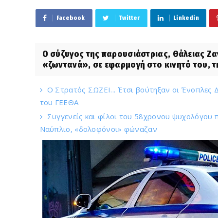
Facebook
Twitter
Linkedin
O σύζυγος της παρουσιάστριας, Θάλειας Ζ
«ζωντανά», σε εφαρμογή στο κινητό του, τη
Ο Στρατός ΣΩΖΕΙ... Έτσι βούτηξαν οι Ένοπλες Δ
του ΓΕΕΘΑ
Συγγενείς και φίλοι του 58χρονου ψυχολόγου π
Ναύπλιο, «δολοφόνοι» φώναζαν