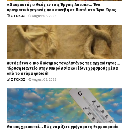
«Θαυμαστός ο Θεός εν τοις Έργοις Αυτού»... Ένα
πραγματικό γεγονός που συνέβη σε Πιστό στο Άγιο Όρος
ΣΤΟΧΟΣ
August 06, 2026
Αυτός ήταν ο πιο διάσημος τσαρλατάνος της αρχαιότητας...
Ίδρυση Μαντείο στην Μικρά Ασία και έδινε χρησμούς μέσα
από το στόμα φιδιού!
ΣΤΟΧΟΣ
August 06, 2026
Θα σας χρειαστεί... Πώς να ρίξετε γρήγορα τη θερμοκρασία