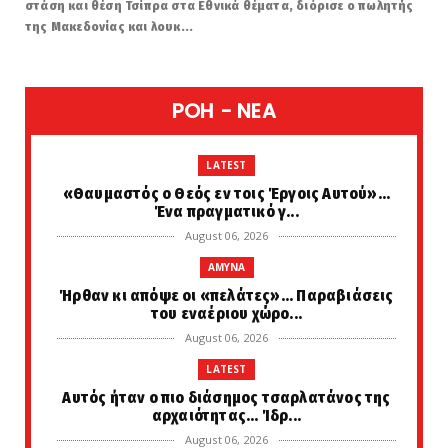
στάση και θέση Τσίπρα στα Εθνικά θέματα, διόρισε ο πωλητής
της Μακεδονίας και λουκ...
POH - NEA
LATEST
«Θαυμαστός ο Θεός εν τοις Έργοις Αυτού»...
Ένα πραγματικό γ...
August 06, 2026
AMYNA
Ήρθαν κι απόψε οι «πελάτες»... Παραβιάσεις
του εναέριου χώρο...
August 06, 2026
LATEST
Αυτός ήταν ο πιο διάσημος τσαρλατάνος της
αρχαιότητας... Ίδρ...
August 06, 2026