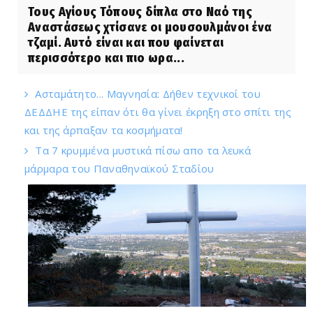
Τους Αγίους Τόπους δίπλα στο Ναό της
Αναστάσεως χτίσανε οι μουσουλμάνοι ένα
τζαμί. Αυτό είναι και που φαίνεται
περισσότερο και πιο ωρα...
Ασταμάτητο... Μαγνησία: Δήθεν τεχνικοί του
ΔΕΔΔΗΕ της είπαν ότι θα γίνει έκρηξη στο σπίτι της
και της άρπαξαν τα κοσμήματα!
Τα 7 κρυμμένα μυστικά πίσω απο τα λευκά
μάρμαρα του Παναθηναϊκού Σταδίου