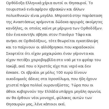
Ορθόδοξα Ελληνικά χέρια αυτοί οι Θησαυροί. Το
τουριστικό ενδιαφέρον εβραϊκών και άλλων
πολυεθνικών είναι μεγάλο. Μπροστά στην παράσταση
της Αναστάσεως κρέμονται δώδεκα αργυρές ακοίμητες
κανδήλες, οι οποίες καίνε με μέριμνα των Ορθοδόξων.
Εάν ένα καντήλι σβήσει στον Πανάγιο Τάφο και
ανήκει σε Ορθοδόξους, τότε θεωρείται εγκατάλειψη
και το παίρνουν οι αλλόθρησκοι που καραδοκούν.
Σκεφτείτε ότι είχαν μαχαιρώσει έναν γέροντα και
είχαν πετάξει χειροβομβίδα στο ναό με το φρέαρ του
Ιακώβ, εκεί που ο Χριστός είχε πιει νερό και δεν
έσκασε.. Οι εβραίοι με μόλις 100 ευρώ δίνουν
οικοδομικές άδειες στα Ιεροσόλυμα, που ήδη έχουν
χτιστεί πάρα πολλοί ουρανοξύστες. Τώρα που οι
άθεοι κυβερνούν την Ελλάδα υπάρχει μεγάλη αγωνία,
αν θα έρθουν νέοι μοναχοί, φύλακες αυτών των
Θησαυρών μας, λένε κάποιοι εκεί.