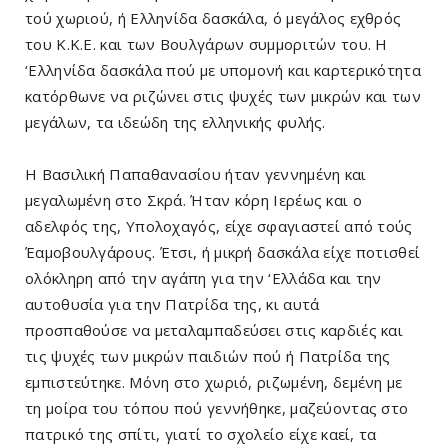
τού χωριού, ή Ελληνίδα δασκάλα, ό μεγά­λος εχθρός
του Κ.Κ.Ε. και των Βουλγάρων συμμοριτών του. Η
‘Ελληνίδα δασκάλα πού με υπομονή και καρτερικότητα
κατόρθωνε να ριζώνει στις ψυχές των μικρών και των
μεγάλων, τα ιδεώδη της ελληνικής φυλής.
Η Βασιλική Παπαθανασίου ήταν γεννημένη και
μεγαλωμένη στο Σκρά. Ήταν κόρη Ιερέως και ο
αδελφός της, Υπολοχαγός, είχε σφαγιαστεί από τούς
Έαμοβουλγάρους. Έτσι, ή μικρή δασκάλα είχε ποτισθεί
ολόκληρη από την αγάπη για την ‘Ελλάδα και την
αυτοθυσία για την Πατρίδα της, κι αυτά
προσπαθούσε να μεταλαμπαδεύσει στις καρδιές και
τις ψυχές των μικρών παιδιών πού ή Πατρίδα της
εμπιστεύτηκε. Μόνη στο χωριό, ριζωμένη, δεμένη με
τη μοίρα του τόπου πού γεννήθηκε, μαζεύοντας στο
πατρικό της σπίτι, γιατί το σχολείο είχε καεί, τα