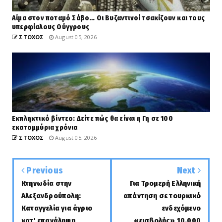
Αίμα στον ποταμό Σάβο… Οι Βυζαντινοί τσακίζουν και τους
υπερφίαλους Ούγγρους
ΣΤΟΧΟΣ
August 05, 2026
Εκπληκτικό βίντεο: Δείτε πώς θα είναι η Γη σε 100
εκατομμύρια χρόνια
ΣΤΟΧΟΣ
August 05, 2026
Previous
Next
Κτηνωδία στην
Για Τρομερή Ελληνική
Αλεξανδρούπολη:
απάντηση σε τουρκικό
Καταγγελία για άγριο
ενδεχόμενο
κατ' επανάληψη
«εισβολής» 10.000