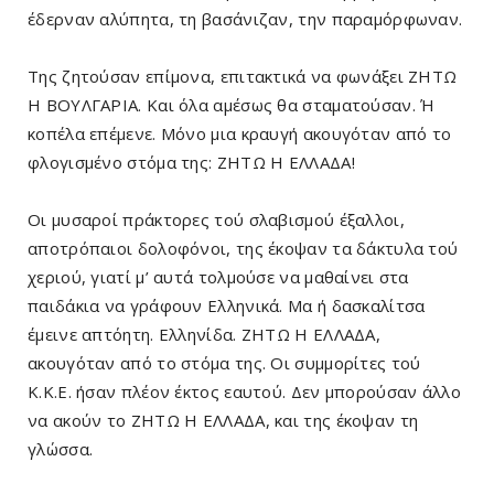
έδερναν αλύπητα, τη βασάνιζαν, την παραμόρφω­ναν.
Της ζητούσαν επίμονα, επιτακτικά να φωνάξει ΖΗΤΩ
Η ΒΟΥΛΓΑΡΙΑ. Και όλα αμέσως θα σταματούσαν. Ή
κοπέλα επέμενε. Μόνο μια κραυγή ακουγόταν από το
φλογισμένο στόμα της: ΖΗΤΩ Η ΕΛΛΑΔΑ!
Οι μυσαροί πράκτορες τού σλαβισμού έξαλλοι,
αποτρόπαιοι δολοφόνοι, της έκοψαν τα δάκτυλα τού
χεριού, γιατί μ’ αυτά τολμούσε να μαθαίνει στα
παιδάκια να γράφουν Ελληνικά. Μα ή δασκαλίτσα
έμεινε απτόητη. Ελληνίδα. ΖΗΤΩ Η ΕΛΛΑΔΑ,
ακουγόταν από το στόμα της. Οι συμμορίτες τού
Κ.Κ.Ε. ήσαν πλέον έκτος εαυτού. Δεν μπορούσαν άλλο
να ακούν το ΖΗΤΩ Η ΕΛΛΑΔΑ, και της έκοψαν τη
γλώσσα.