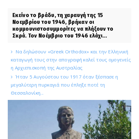
Εκείνο το βράδυ, τη χαραυγή της 15
Νοεμβρίου του 1946, βρήκαν οι
κομμουνιστοσυμμορίτες να πλήξουν το
Σκρά. Τον Νοέμβριο του 1946 ελάχι...
Να δηλώσουν «Greek Orthodox» και την Ελληνική
καταγωγή τους στην απογραφή καλεί τους ομογενείς
η Αρχιεπισκοπή της Αυστραλίας
Ήταν 5 Αυγούστου του 1917 όταν ξέσπασε η
μεγαλύτερη πυρκαγιά που έπληξε ποτέ τη
Θεσσαλονίκη...