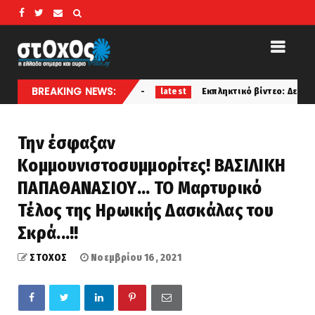
BREAKING NEWS:
ε κάτοικος
Εκπληκτικό βίντεο: Δείτε πώς θα είναι η Γη 
latest
Την έσφαξαν
Κομμουνιστοσυμμορίτες! ΒΑΣΙΛΙΚΗ
ΠΑΠΑΘΑΝΑΣΙΟΥ... ΤΟ Μαρτυρικό
Τέλος της Ηρωικής Δασκάλας του
Σκρά...!!
ΣΤΟΧΟΣ
Νοεμβρίου 16, 2021