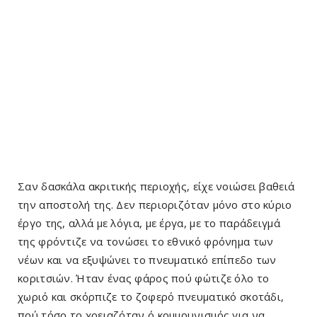
Σαν δασκάλα ακριτικής περιοχής, είχε νοιώσει βαθειά
την αποστολή της. Δεν περιοριζόταν μόνο στο κύριο
έργο της, αλλά με λόγια, με έργα, με το παράδειγμά
της φρόντιζε να τονώσει το εθνικό φρόνημα των
νέων και να εξυψώνει το πνευματικό επίπεδο των
κοριτσιών. Ήταν ένας φάρος πού φώτιζε όλο το
χωριό και σκόρπιζε το ζοφερό πνευματικό σκοτάδι,
πού τόσο το χρειαζόταν ό κομμουνισμός για να