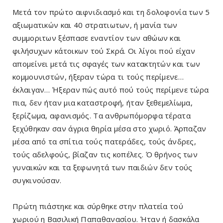
Μετά τον πρώτο αιφνιδιασμό και τη δολοφονία των 5
αξιωματικών και 40 στρατιωτων, ή μανία των
συμμοριτων ξέσπασε εναντίον των αθώων και
φιλήσυχων κάτοικων τού Σκρά. Οι λίγοι πού είχαν
απομείνει μετά τις σφα­γές των κατακτητών και των
κομμουνιστών, ήξεραν τώρα τι τούς περίμε­νε…
έκλαιγαν… Ήξεραν πώς αυτό πού τούς περίμενε τώρα
πια, δεν ήταν μια καταστροφή, ήταν ξεθεμελίωμα,
ξερίζωμα, αφανισμός. Τα ανθρωπόμορφα τέρατα
ξεχύθηκαν σαν άγρια θηρία μέσα στο χωριό. Άρπαζαν
μέσα από τα σπίτια τούς πατεράδες, τούς άνδρες,
τούς αδελφούς, βίαζαν τις κοπέλες. Ό θρήνος των
γυναικών και τα ξεφωνητά των παιδιών δεν τούς
συγκινούσαν.
Πρώτη πιάστηκε και σύρθηκε στην πλατεία τού
χωριού η Βασιλική Παπαθανασίου. Ήταν ή δασκάλα