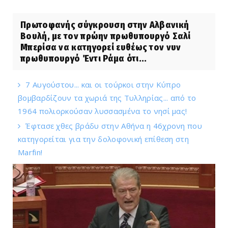
Πρωτοφανής σύγκρουση στην Αλβανική
Βουλή, με τον πρώην πρωθυπουργό Σαλί
Μπερίσα να κατηγορεί ευθέως τον νυν
πρωθυπουργό Έντι Ράμα ότι...
7 Αυγούστου... και οι τούρκοι στην Κύπρο
βομβαρδίζουν τα χωριά της Τυλληρίας... από το
1964 πολιορκούσαν λυσσασμένα το νησί μας!
Έφτασε χθες βράδυ στην Αθήνα η 46χρονη που
κατηγορείται για την δολοφονική επίθεση στη
Marfin!