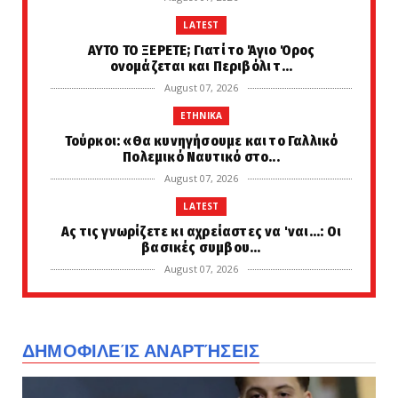
LATEST
ΑΥΤΟ ΤΟ ΞΕΡΕΤΕ; Γιατί το Άγιο Όρος
ονομάζεται και Περιβόλι τ...
August 07, 2026
ETHNIKA
Τούρκοι: «Θα κυνηγήσουμε και το Γαλλικό
Πολεμικό Ναυτικό στο...
August 07, 2026
LATEST
Ας τις γνωρίζετε κι αχρείαστες να 'ναι...: Οι
βασικές συμβου...
August 07, 2026
FAVORI
Στη Σαουδική Αραβία σήμερα ο Ερντογάν και
ο Πακιστανός πρωθυ...
ΔΗΜΟΦΙΛΕΊΣ ΑΝΑΡΤΉΣΕΙΣ
August 07, 2026
LATEST