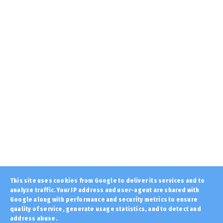
August 07, 2026
KOINONIA
Έφτασε χθες βράδυ στην Αθήνα η 46χρονη
που κατηγορείται για ...
August 07, 2026
LATEST
7 Αυγούστου: Εορτή του Αγίου Δομετίου του
Πέρση και των δύο ...
August 07, 2026
LATEST
«Θαυμαστός ο Θεός εν τοις Έργοις Αυτού»...
Ένα πραγματικό γ...
August 06, 2026
AMYNA
This site uses cookies from Google to deliver its services and to
analyze traffic. Your IP address and user-agent are shared with
Ήρθαν κι απόψε οι «πελάτες»... Παραβιάσεις
του εναέριου χώρο...
Google along with performance and security metrics to ensure
quality of service, generate usage statistics, and to detect and
August 06, 2026
address abuse.