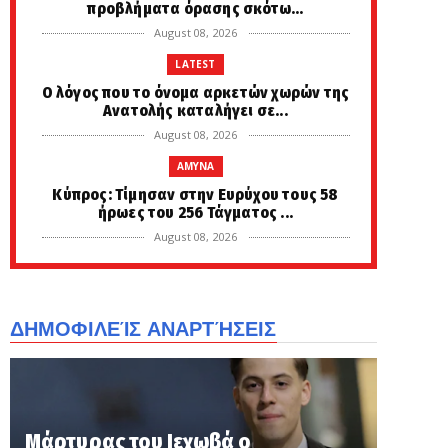
προβλήματα όρασης σκότω...
August 08, 2026
LATEST
Ο λόγος που το όνομα αρκετών χωρών της
Ανατολής καταλήγει σε...
August 08, 2026
AMYNA
Κύπρος: Τίμησαν στην Ευρύχου τους 58
ήρωες του 256 Τάγματος ...
August 08, 2026
LATEST
Έρχεται ο ΔΕΚΑΠΕΝΤΑΥΓΟΥΣΤΟΣ... Πώς
προέκυψαν τα πιο περίεργα...
ΔΗΜΟΦΙΛΕΊΣ ΑΝΑΡΤΉΣΕΙΣ
August 08, 2026
KOINONIA
Σκιάθος: «Με ξυλοκόπησαν και με
άφησαν αιμόφυρτο στον δρόμο»...
Μάρτυρας του Ιεχωβά ο
August 08, 2026