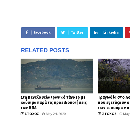
Facebook
Twitter
Linkedin
RELATED POSTS
Στη Βενεζουέλα ιρανικό τάνκερ με
Τραγωδία στο Λο
καύσιμα παρά τις προειδοποιήσεις
που εξετάζουν οι
των ΗΠΑ
των τεσσάρων 
ΣΤΟΧΟΣ
May 24, 2020
ΣΤΟΧΟΣ
May 