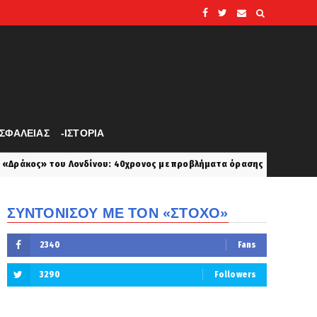
ΑΣΦΑΛΕΙΑΣ
-ΙΣΤΟΡΙΑ
νδίνου: 40χρονος με προβλήματα όρασης σκότωνε και βίαζε γυναίκες, 
ΣΥΝΤΟΝΙΣΟΥ ΜΕ ΤΟΝ «ΣΤΟΧΟ»
2340
Fans
3290
Followers