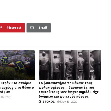
Pinterest
Email
υτράκι: Το σενάριο
Το βασανιστήριο που έκανε τους
 αρχές για το θάνατο
φυλακισμένους... βασανιστές του
ατόμων
εαυτού τους! Δεν άφηνε σημάδι, είχε
διάρκεια και φρικτούς πόνους
16, 2020
ΣΤΟΧΟΣ
May 13, 2020