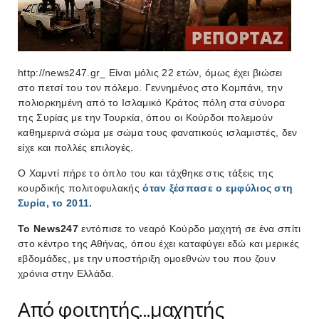
http://news247.gr_ Είναι μόλις 22 ετών, όμως έχει βιώσει
στο πετσί του τον πόλεμο. Γεννημένος στο Κομπάνι, την
πολιορκημένη από το Ισλαμικό Κράτος πόλη στα σύνορα
της Συρίας με την Τουρκία, όπου οι Κούρδοι πολεμούν
καθημερινά σώμα με σώμα τους φανατικούς ισλαμιστές, δεν
είχε και πολλές επιλογές.
Ο Χαμντί πήρε το όπλο του και τάχθηκε στις τάξεις της
κουρδικής πολιτοφυλακής
όταν ξέσπασε ο εμφύλιος στη
Συρία, το 2011.
Το News247
εντόπισε το νεαρό Κούρδο μαχητή σε ένα σπίτι
στο κέντρο της Αθήνας, όπου έχει καταφύγει εδώ και μερικές
εβδομάδες, με την υποστήριξη ομοεθνών του που ζουν
χρόνια στην Ελλάδα.
Από φοιτητής...μαχητής