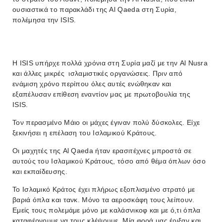
ουσιαστικά το παρακλάδι της Al Qaeda στη Συρία,
πολέμησα την ISIS.
Η ISIS υπήρχε πολλά χρόνια στη Συρία μαζί με την Al Nusra
και άλλες μικρές ισλαμιστικές οργανώσεις. Πριν από
ενάμιση χρόνο περίπου όλες αυτές ενώθηκαν και
εξαπέλυσαν επίθεση εναντίον μας με πρωτοβουλία της
ISIS.
Τον περασμένο Μάιο οι μάχες έγιναν πολύ δύσκολες. Είχε
ξεκινήσει η επέλαση του Ισλαμικού Κράτους.
Οι μαχητές της Al Qaeda ήταν ερασιτέχνες μπροστά σε
αυτούς του Ισλαμικού Κράτους, τόσο από θέμα όπλων όσο
και εκπαίδευσης.
Το Ισλαμικό Κράτος έχει πλήρως εξοπλισμένο στρατό με
βαριά όπλα και τανκ. Μόνο τα αεροσκάφη τους λείπουν.
Εμείς τους πολεμάμε μόνο με καλάσνικοφ και με ό,τι όπλα
καταφέρνουμε να τους κλέψουμε. Μία φορά μας έριξαν και