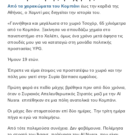
Από τα χαρακώματα του Κομπάνι
έως την καρδιά της
Αθήνας, ο Χαμντί μας διηγείται την ιστορία του
.
«Γεννήθηκα και μεγάλωσα στο χωριό Τσοχόρ, 65 χιλιόμετρα
από το Κομπάνι. Ξεκίνησα να σπουδάζω χημεία στο
πανεπιστήμιο στο Χαλέπι, όμως ένα χρόνο μετά άφησα τις
σπουδές μου για να καταταγώ στη μονάδα πολιτικής
προστασίας YPG.
Ήμουν 19 ετών.
Έπρεπε να είμαι έτοιμος να προστατέψω το χωριό και την
πόλη μου γιατί στην Συρία ξέσπασε εμφύλιος.
Πρώτη φορά σε πεδίο μάχης βρέθηκα πριν από δύο χρόνια,
όταν ο Συριακός Απελευθερωτικός Στρατός μαζί με την Al
Nusra επιτέθηκαν σε μια πόλη ανατολικά του Κομπάνι.
Οι μάχες δεν σταματούσαν επί δύο ημέρες. Την τρίτη ημέρα
πήγα κι εγώ να πολεμήσω.
Από τότε πολεμούσα συνέχεια. Δεν φοβόμουνα. Πολέμησα
το στρατό του Άσαντ, πολέμησα την Al Nusra, που είναι