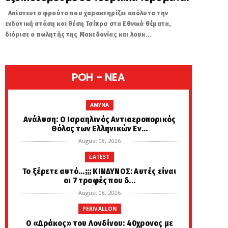
Απίστευτο φρούτο που χαρακτηρίζει απόλυτα την
ενδοτική στάση και θέση Τσίπρα στα Εθνικά θέματα,
διόρισε ο πωλητής της Μακεδονίας και λουκ...
POH - NEA
AMYNA
Ανάλυση: Ο Ισραηλινός Αντιαεροπορικός
Θόλος των Ελληνικών Εν...
August 08, 2026
LATEST
Το ξέρετε αυτό...;;; ΚΙΝΔΥΝΟΣ: Αυτές είναι
οι 7 τροφές που δ...
August 08, 2026
PERIVALLON
Ο «Δράκος» του Λονδίνου: 40χρονος με