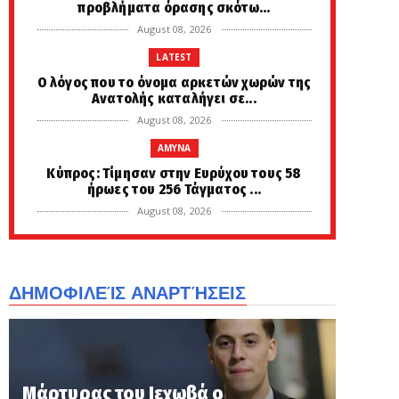
προβλήματα όρασης σκότω...
August 08, 2026
LATEST
Ο λόγος που το όνομα αρκετών χωρών της
Ανατολής καταλήγει σε...
August 08, 2026
AMYNA
Κύπρος: Τίμησαν στην Ευρύχου τους 58
ήρωες του 256 Τάγματος ...
August 08, 2026
LATEST
Έρχεται ο ΔΕΚΑΠΕΝΤΑΥΓΟΥΣΤΟΣ... Πώς
προέκυψαν τα πιο περίεργα...
ΔΗΜΟΦΙΛΕΊΣ ΑΝΑΡΤΉΣΕΙΣ
August 08, 2026
KOINONIA
Σκιάθος: «Με ξυλοκόπησαν και με
άφησαν αιμόφυρτο στον δρόμο»...
Μάρτυρας του Ιεχωβά ο
August 08, 2026