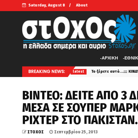
Saturday, August 8
About
-APXIKH
-ΕΘΝΙ
BREAKING NEWS:
νικής Αεράμυνας
Το ξέρετε αυτό...;;; ΚΙΝΔΥΝΟΣ: Αυτές ε
latest
ΒΙΝΤΕΟ: ΔΕΙΤΕ ΑΠΟ 3
ΜΕΣΑ ΣΕ ΣΟΥΠΕΡ ΜΑΡΚ
ΡΙΧΤΕΡ ΣΤΟ ΠΑΚΙΣΤΑΝ.
ΣΤΟΧΟΣ
Σεπτεμβρίου 25, 2013