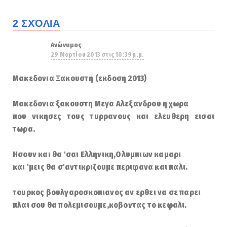
2 ΣΧΌΛΙΑ
Ανώνυμος
29 Μαρτίου 2013 στις 10:39 μ.μ.
Μακεδονια Ξακουστη (εκδοση 2013)
Μακεδονια ξακουστη Μεγα Αλεξανδρου η χωρα
που νικησες τους τυρρανους και ελευθερη εισαι
τωρα.
Ησουν και θα 'σαι Ελληνικη,Ολυμπιων καμαρι
και 'μεις θα σ'αντικριζουμε περιφανα και παλι.
τουρκος βουλγαροσκοπιανος αν ερθει να σε παρει
πλαι σου θα πολεμισουμε,κοβοντας το κεφαλι.