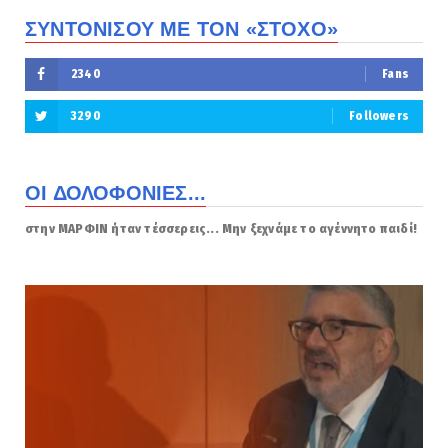
ΣΥΝΤΟΝΙΣΟΥ ΜΕ ΤΟΝ «ΣΤΟΧΟ»
2340
Fans
3290
Followers
ΟΙ ΔΟΛΟΦΟΝΙΕΣ...
στην ΜΑΡΦΙΝ ήταν τέσσερεις... Μην ξεχνάμε το αγέννητο παιδί!