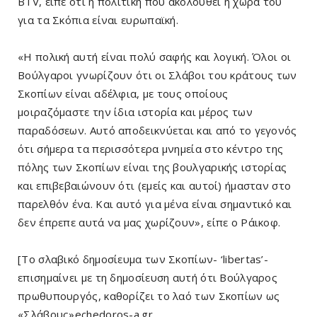
BTV, είπε ότι η πολιτική που ακολουθεί η χώρα του
για τα Σκόπια είναι ευρωπαϊκή.
«Η πολική αυτή είναι πολύ σαφής και λογική. Όλοι οι
Βούλγαροι γνωρίζουν ότι οι Σλάβοι του κράτους των
Σκοπίων είναι αδέλφια, με τους οποίους
μοιραζόμαστε την ίδια ιστορία και μέρος των
παραδόσεων. Αυτό αποδεικνύεται και από το γεγονός
ότι σήμερα τα περισσότερα μνημεία στο κέντρο της
πόλης των Σκοπίων είναι της βουλγαρικής ιστορίας
και επιβεβαιώνουν ότι (εμείς και αυτοί) ήμασταν στο
παρελθόν ένα. Και αυτό για μένα είναι σημαντικό και
δεν έπρεπε αυτά να μας χωρίζουν», είπε ο Ράικοφ.
[Το σλαβικό δημοσίευμα των Σκοπίων- ‘libertas’-
επισημαίνει με τη δημοσίευση αυτή ότι Βούλγαρος
πρωθυπουργός, καθορίζει το λαό των Σκοπίων ως
«Σλάβους»echedoros-a.gr