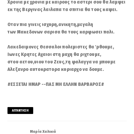
Χρονια με χρονια με καιρους το αστερι σου θα λαμψει
εκ της Βεργινας λαιλαπα τα σπιτια θα τους καψει.
Οταν πια γινεις ισχυρη,ανικητη,μεγαλη
των Μακεδονων σαρισα θα τους καρφωσει παλι.
Λακεδαιμονες Θεσσαλοι πολεμιστες θα 'ρθουμε,
Ιωνες Κρητες Αχαιοι στη μαχη θα ριχτουμε,
στου αετου,υιου του Ζευς,τη φαλαγγα να μπουμε
Αλεξανρο αυτοκρατορα κυριαρχο να δουμε.
#ΕΣΣΕΤΑΙ ΗΜΑΡ --ΠΑΣ ΜΗ ΕΛΛΗΝ ΒΑΡΒΑΡΟΣ#
ΑΠΆΝΤΗΣΗ
Μαρία Χαλικιά