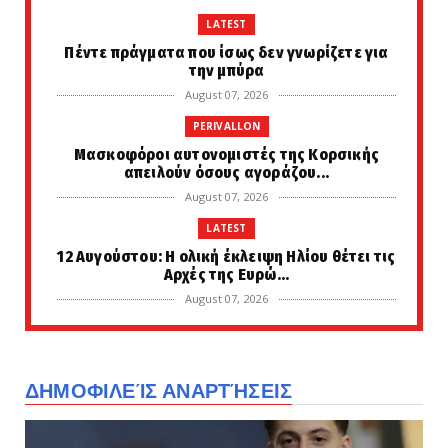
LATEST
Πέντε πράγματα που ίσως δεν γνωρίζετε για
την μπύρα
August 07, 2026
PERIVALLON
Μασκοφόροι αυτονομιστές της Κορσικής
απειλούν όσους αγοράζου...
August 07, 2026
LATEST
12 Αυγούστου: Η ολική έκλειψη Ηλίου θέτει τις
Αρχές της Ευρώ...
August 07, 2026
LATEST
Η CIA συγκρότησε μυστικά ειδική ομάδα για
την άσκηση πιέσεων...
ΔΗΜΟΦΙΛΕΊΣ ΑΝΑΡΤΉΣΕΙΣ
August 07, 2026
KOINONIA