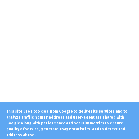
August 07, 2026
PERIVALLON
Τριμερής αμυντική συμφωνία Τουρκίας,
Σαουδικής Αραβίας και Π...
August 07, 2026
LATEST
Αυτά λένε είναι τα 25 πράγματα που δε
μπορούν να καταστραφού...
August 07, 2026
LATEST
Μητέρα και γιος οι νεκροί από την μετωπική
φορτηγού με ΙΧ στ...
August 07, 2026
LATEST
This site uses cookies from Google to deliver its services and to
Ιούλιος - Αύγουστος: Η εποχή των φαγώσιμων
analyze traffic. Your IP address and user-agent are shared with
χόρτων του ευλογη...
Google along with performance and security metrics to ensure
quality of service, generate usage statistics, and to detect and
August 07, 2026
address abuse.