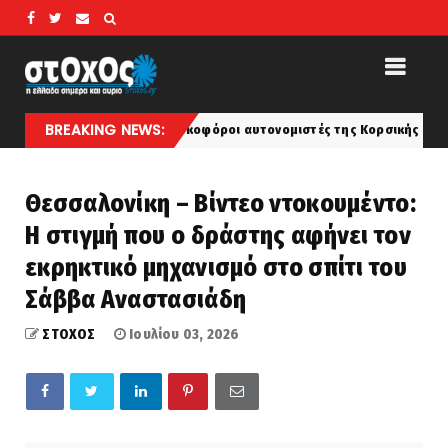
BREAKING NEWS:
Μασκοφόροι αυτονομιστές της Κορσικής απειλούν όσους α
perivallon
Θεσσαλονίκη – Βίντεο ντοκουμέντο:
Η στιγμή που ο δράστης αφήνει τον
εκρηκτικό μηχανισμό στο σπίτι του
Σάββα Αναστασιάδη
ΣΤΟΧΟΣ
Ιουλίου 03, 2026