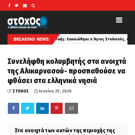
BREAKING NEWS:
 Κουβαρά Αττικής: Εκκενώθηκε ο Άγιος Στυλιανός, στις φλόγες εργοστ
Συνελήφθη κολυμβητής στα ανοιχτά
της Αλικαρνασού- προσπαθούσε να
φθάσει στα ελληνικά νησιά
ΣΤΟΧΟΣ
Ιουνίου 25, 2026
Στα ανοιχτά των ακτών της περιοχής της