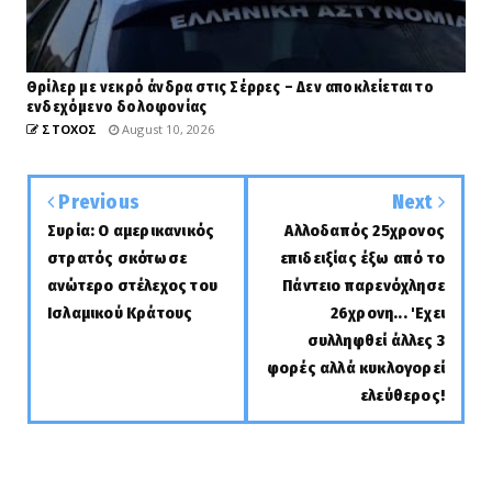
Θρίλερ με νεκρό άνδρα στις Σέρρες – Δεν αποκλείεται το
ενδεχόμενο δολοφονίας
ΣΤΟΧΟΣ
August 10, 2026
Previous
Next
Συρία: Ο αμερικανικός
Αλλοδαπός 25χρονος
στρατός σκότωσε
επιδειξίας έξω από το
ανώτερο στέλεχος του
Πάντειο παρενόχλησε
Ισλαμικού Κράτους
26χρονη... 'Εχει
συλληφθεί άλλες 3
φορές αλλά κυκλογορεί
ελεύθερος!