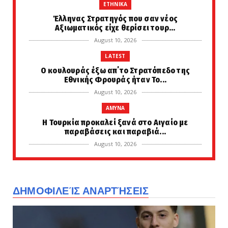
ETHNIKA
Έλληνας Στρατηγός που σαν νέος
Αξιωματικός είχε θερίσει τουρ...
August 10, 2026
LATEST
Ο κουλουράς έξω απ΄το Στρατόπεδο της
Εθνικής Φρουράς ήταν Το...
August 10, 2026
AMYNA
Η Τουρκία προκαλεί ξανά στο Αιγαίο με
παραβάσεις και παραβιά...
August 10, 2026
AMYNA
Άποψη: Η λανθασμένη απόφαση για τη
κατάργηση της θητείας στο...
ΔΗΜΟΦΙΛΕΊΣ ΑΝΑΡΤΉΣΕΙΣ
August 10, 2026
FAVORI
Έξω φρενών με τον ισλαμιστή Ερντογάν