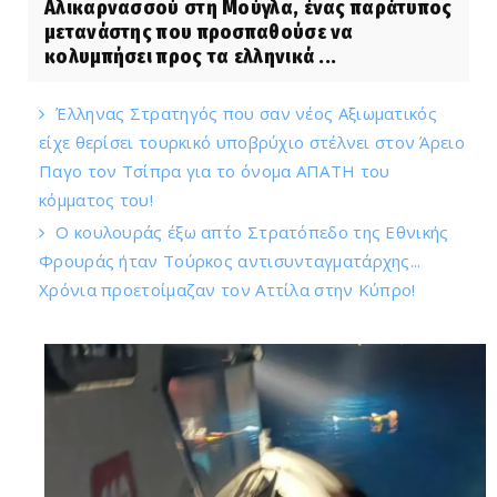
Αλικαρνασσού στη Μούγλα, ένας παράτυπος
μετανάστης που προσπαθούσε να
κολυμπήσει προς τα ελληνικά ...
Έλληνας Στρατηγός που σαν νέος Αξιωματικός
είχε θερίσει τουρκικό υποβρύχιο στέλνει στον Άρειο
Παγο τον Τσίπρα για το όνομα ΑΠΑΤΗ του
κόμματος του!
Ο κουλουράς έξω απ΄το Στρατόπεδο της Εθνικής
Φρουράς ήταν Τούρκος αντισυνταγματάρχης...
Χρόνια προετοίμαζαν τον Αττίλα στην Κύπρο!