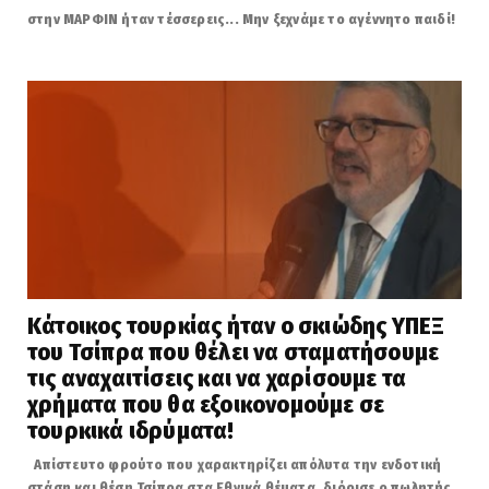
στην ΜΑΡΦΙΝ ήταν τέσσερεις... Μην ξεχνάμε το αγέννητο παιδί!
Κάτοικος τουρκίας ήταν ο σκιώδης ΥΠΕΞ
του Τσίπρα που θέλει να σταματήσουμε
τις αναχαιτίσεις και να χαρίσουμε τα
χρήματα που θα εξοικονομούμε σε
τουρκικά ιδρύματα!
Απίστευτο φρούτο που χαρακτηρίζει απόλυτα την ενδοτική
στάση και θέση Τσίπρα στα Εθνικά θέματα, διόρισε ο πωλητής