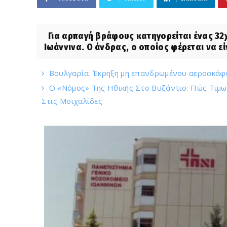
Για αρπαγή βράφους κατηγορείται ένας 32
Ιωάννινα. Ο άνδρας, ο οποίος φέρεται να εί
Βουλγαρία: Έκρηξη μη επανδρωμένου αεροσκάφ
Ο «Νόμος» Της Ηθικής Στο Βυζάντιο: Πώς Τιμ
Στις Μοιχαλίδες