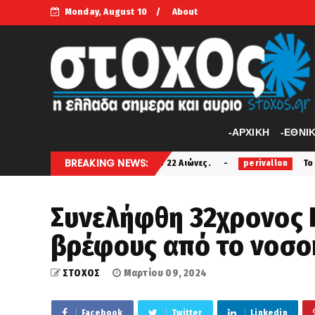
Monday, August 10
About
-APXIKH
-ΕΘΝΙ
BREAKING NEWS:
ς Γης Πριν Από 22 Αιώνες.
Το Ισραήλ ανησυχεί για 
perivallon
Συνελήφθη 32χρονος 
βρέφους από το νοσο
ΣΤΟΧΟΣ
Μαρτίου 09, 2024
Facebook
Twitter
Linkedin