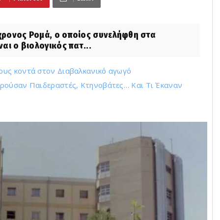
χρονος Ρομά, ο οποίος συνελήφθη στα
ναι ο βιολογικός πατ...
ους κοντά στον Διαβαλκανικό αγωγό
ωρούσαν Παιδεραστές, Κτηνοβάτες… Και Τι Έκαναν