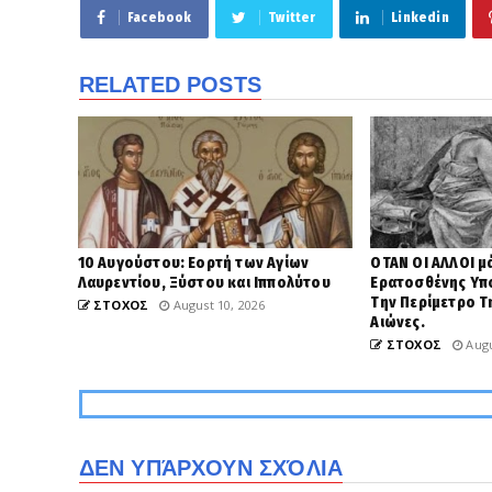
Facebook
Twitter
Linkedin
RELATED POSTS
10 Αυγούστου: Εορτή των Αγίων
ΟΤΑΝ ΟΙ ΑΛΛΟΙ μά
Λαυρεντίου, Ξύστου και Ιππολύτου
Ερατοσθένης Υπο
Την Περίμετρο Τη
ΣΤΟΧΟΣ
August 10, 2026
Αιώνες.
ΣΤΟΧΟΣ
Augu
ΔΕΝ ΥΠΆΡΧΟΥΝ ΣΧΌΛΙΑ