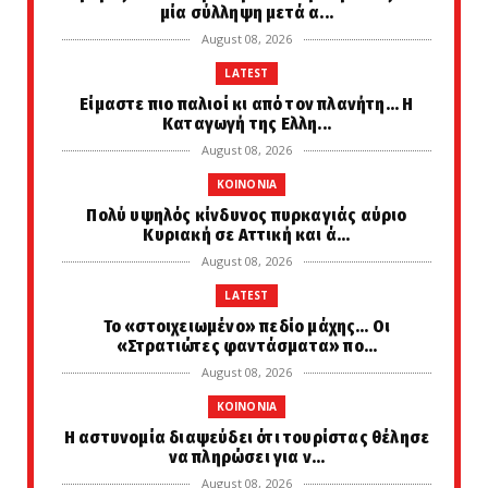
μία σύλληψη μετά α...
August 08, 2026
LATEST
Είμαστε πιο παλιοί κι από τον πλανήτη... Η
Καταγωγή της Ελλη...
August 08, 2026
KOINONIA
Πολύ υψηλός κίνδυνος πυρκαγιάς αύριο
Κυριακή σε Αττική και ά...
August 08, 2026
LATEST
Το «στοιχειωμένο» πεδίο μάχης… Οι
«Στρατιώτες φαντάσματα» πο...
August 08, 2026
KOINONIA
Η αστυνομία διαψεύδει ότι τουρίστας θέλησε
να πληρώσει για ν...
August 08, 2026