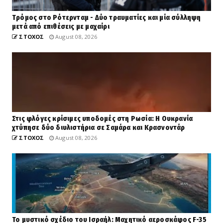
Tρόμος στο Ρότερνταμ - Δύο τραυματίες και μία σύλληψη
μετά από επιθέσεις με μαχαίρι
ΣΤΟΧΟΣ
August 08, 2026
Στις φλόγες κρίσιμες υποδομές στη Ρωσία: Η Ουκρανία
χτύπησε δύο διυλιστήρια σε Σαμάρα και Κρασνοντάρ
ΣΤΟΧΟΣ
August 08, 2026
Το μυστικό σχέδιο του Ισραήλ: Μαχητικό αεροσκάφος F-35