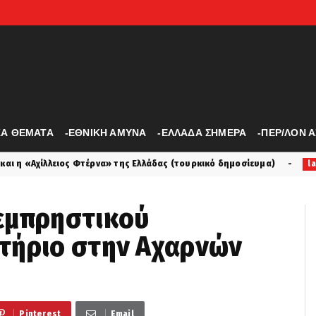
ΚΑ ΘΕΜΑΤΑ
-ΕΘΝΙΚΗ ΑΜΥΝΑ
-ΕΛΛΑΔΑ ΣΗΜΕΡΑ
-ΠΕΡ/ΛΟΝ 
έρνα» της Ελλάδας (τουρκικό δημοσίευμα)
Ο ήρωας Θανά
latest
εμπρηστικού
τήριο στην Αχαρνών
Pinterest
Email