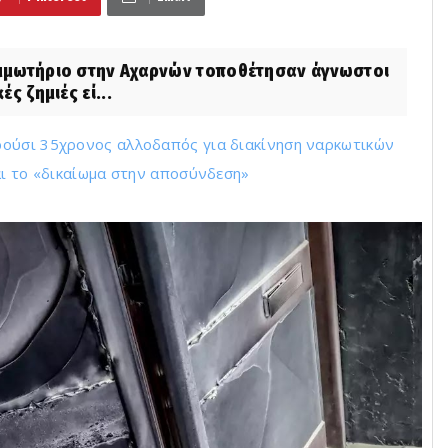
μωτήριο στην Αχαρνών τοποθέτησαν άγνωστοι
ς ζημιές εί...
ρούσι 35χρονος αλλοδαπός για διακίνηση ναρκωτικών
αι το «δικαίωμα στην αποσύνδεση»