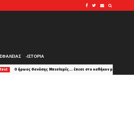
ΑΣΦΑΛΕΙΑΣ
-ΙΣΤΟΡΙΑ
σης Μπεσλεμές... έπεσε στο καθήκον με Pezetel όταν η Κέρκυρα φλέγο