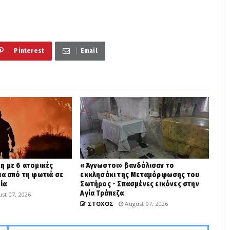
Pinterest
Email
η με 6 ατομικές
«Άγνωστοι» βανδάλισαν το
ια από τη φωτιά σε
εκκλησάκι της Μεταμόρφωσης του
ία
Σωτήρος - Σπασμένες εικόνες στην
Αγία Τράπεζα
st 07, 2026
ΣΤΟΧΟΣ
August 07, 2026