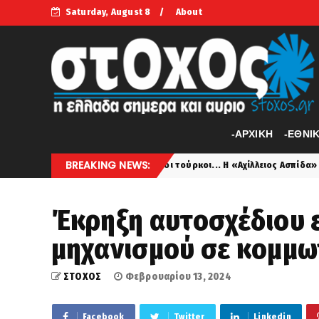
Saturday, August 8
About
-APXIKH
-ΕΘΝΙ
BREAKING NEWS:
υν ανησυχήσει οι τούρκοι... Η «Αχίλλειος Ασπίδα» και η «Αχίλλειος Φτ
Έκρηξη αυτοσχέδιου 
μηχανισμού σε κομμω
ΣΤΟΧΟΣ
Φεβρουαρίου 13, 2024
Facebook
Twitter
Linkedin