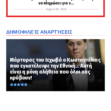
να πληρώσει για ν...
August 08, 2026
LATEST
Αποκάλυψη: Οι Έλληνες γνώριζαν την
Άλγεβρα πριν 2500 χρόνια ...
ΔΗΜΟΦΙΛΕΊΣ ΑΝΑΡΤΉΣΕΙΣ
August 08, 2026
PERIVALLON
Στις φλόγες κρίσιμες υποδομές στη Ρωσία: Η
Ουκρανία χτύπησε ...
Μάρτυρας του Ιεχωβά ο Κωσταντέλιας
August 08, 2026
που εγκατέλειψε την Εθνική... Αυτή
LATEST
είναι η μόνη αλήθεια που όλοι σας
Τι φαγητά έτρωγαν οι κάτοικοι του Ελλαδικού
κρύβουν!
χώρου 9.000 ΧΡΟΝ...
August 08, 2026
KOINONIA
Φυλάκιση 15 μηνών στη Βρετανίδα που
μέθυσε με την 15χρονη κό...
August 08, 2026