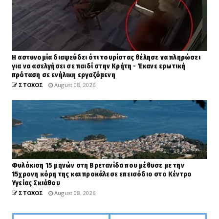
Η αστυνομία διαψεύδει ότι τουρίστας θέλησε να πληρώσει
για να ασελγήσει σε παιδί στην Κρήτη - Έκανε ερωτική
πρόταση σε ενήλικη εργαζόμενη
ΣΤΟΧΟΣ
August 08, 2026
Φυλάκιση 15 μηνών στη Βρετανίδα που μέθυσε με την
15χρονη κόρη της και προκάλεσε επεισόδιο στο Κέντρο
Υγείας Σκιάθου
ΣΤΟΧΟΣ
August 08, 2026