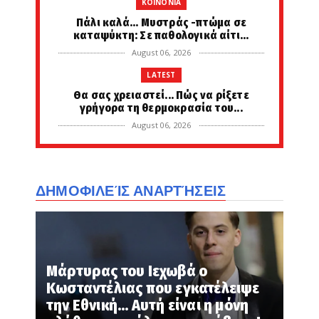
KOINONIA
Πάλι καλά... Μυστράς -πτώμα σε
καταψύκτη: Σε παθολογικά αίτι...
August 06, 2026
LATEST
Θα σας χρειαστεί... Πώς να ρίξετε
γρήγορα τη θερμοκρασία του...
August 06, 2026
LATEST
Meteo: Πότε ξεκινούν οι δασικές
πυρκαγιές στην Ελλάδα, οι έξ...
ΔΗΜΟΦΙΛΕΊΣ ΑΝΑΡΤΉΣΕΙΣ
August 06, 2026
LATEST
Και τις ταυρομαχίες εμείς τις
ανακαλύψαμε Έλληνες... Ξεκίνησ...
Μάρτυρας του Ιεχωβά ο
August 06, 2026
Κωσταντέλιας που εγκατέλειψε
PERIVALLON
την Εθνική... Αυτή είναι η μόνη
Βουλγαρία: Στο «φως» τα θεμέλια της