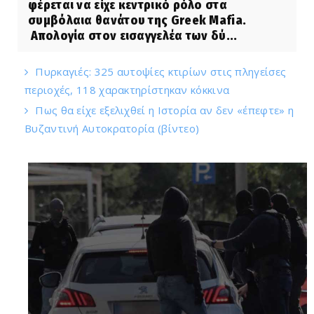
φέρεται να είχε κεντρικό ρόλο στα
συμβόλαια θανάτου της Greek Mafia.
Απολογία στον εισαγγελέα των δύ...
Πυρκαγιές: 325 αυτοψίες κτιρίων στις πληγείσες
περιοχές, 118 χαρακτηρίστηκαν κόκκινα
Πως θα είχε εξελιχθεί η Ιστορία αν δεν «έπεφτε» η
Βυζαντινή Αυτοκρατορία (βίντεο)