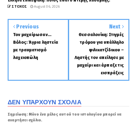
Έλληνα επικεφαλή! Ποιός είναι ο Ντέμης Χασάμπης.
ΣΤΟΧΟΣ
August 06, 2026
Previous
Next
Τον μαχαίρωσαν...
Θεσσαλονίκη: Στιγμές
Βόλος: Άγρια ληστεία
τρόμου για υπάλληλο
με τραυματισμό
ψιλικατζίδικου –
λαχειοπώλη
Ληστής τον απείλησε με
μαχαίρι και άρπαξε τις
εισπράξεις
ΔΕΝ ΥΠΆΡΧΟΥΝ ΣΧΌΛΙΑ
Σημείωση: Μόνο ένα μέλος αυτού του ιστολογίου μπορεί να
αναρτήσει σχόλιο.