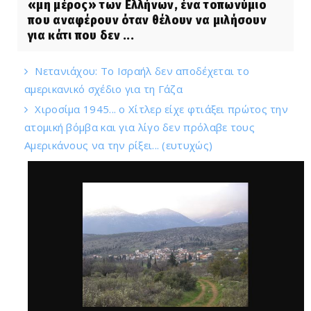
«μη μέρος» των Ελλήνων, ένα τοπωνύμιο
που αναφέρουν όταν θέλουν να μιλήσουν
για κάτι που δεν ...
Νετανιάχου: Το Ισραήλ δεν αποδέχεται το
αμερικανικό σχέδιο για τη Γάζα
Χιροσίμα 1945... ο Χίτλερ είχε φτιάξει πρώτος την
ατομική βόμβα και για λίγο δεν πρόλαβε τους
Αμερικάνους να την ρίξει... (ευτυχώς)