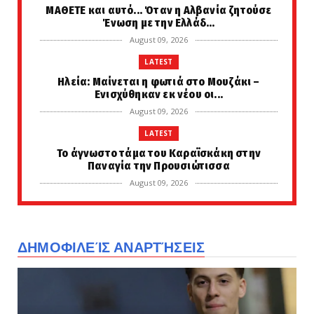
ΜΑΘΕΤΕ και αυτό... Όταν η Αλβανία ζητούσε
Ένωση με την Ελλάδ...
August 09, 2026
LATEST
Ηλεία: Μαίνεται η φωτιά στο Μουζάκι –
Ενισχύθηκαν εκ νέου οι...
August 09, 2026
LATEST
Το άγνωστο τάμα του Καραϊσκάκη στην
Παναγία την Προυσιώτισσα
August 09, 2026
KOINONIA
Χαμός στο νοσοκομείου του Βόλου:
Καταγγελίες για ξύλο και απ...
ΔΗΜΟΦΙΛΕΊΣ ΑΝΑΡΤΉΣΕΙΣ
August 09, 2026
LATEST
Επιβάλλεται να γνωρίζετε... αναγκαίο να
διαδώσετε: Ο «Πατερο...