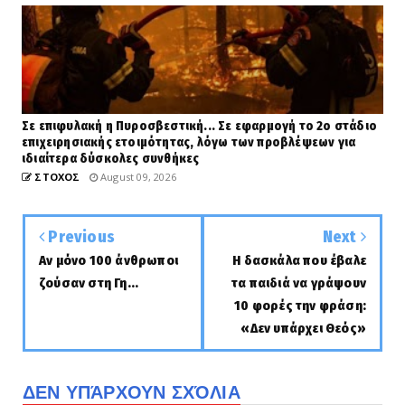
Σε επιφυλακή η Πυροσβεστική... Σε εφαρμογή το 2ο στάδιο
επιχειρησιακής ετοιμότητας, λόγω των προβλέψεων για
ιδιαίτερα δύσκολες συνθήκες
ΣΤΟΧΟΣ
August 09, 2026
Previous
Next
Αν μόνο 100 άνθρωποι
Η δασκάλα που έβαλε
ζούσαν στη Γη...
τα παιδιά να γράψουν
10 φορές την φράση:
«Δεν υπάρχει Θεός»
ΔΕΝ ΥΠΆΡΧΟΥΝ ΣΧΌΛΙΑ