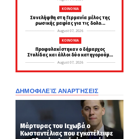
KOINONIA
Συνελήφθη στη Γερμανία μέλος της
ρωσικής μαφίας για τις δολο...
August 07, 2026
KOINONIA
Προφυλακίστηκαν ο δήμαρχος
Στυλίδας και άλλοι δύο κατηγορούμ...
August 07, 2026
KOINONIA
Στην Εισαγγελία από τη ΓΑΔΑ οδηγείται
η 46χρονη που κατηγορε...
ΔΗΜΟΦΙΛΕΊΣ ΑΝΑΡΤΉΣΕΙΣ
August 07, 2026
LATEST
ΑΥΤΟ ΤΟ ΞΕΡΕΤΕ; Γιατί το Άγιο Όρος
ονομάζεται και Περιβόλι τ...
Μάρτυρας του Ιεχωβά ο
August 07, 2026
Κωσταντέλιας που εγκατέλειψε
ETHNIKA