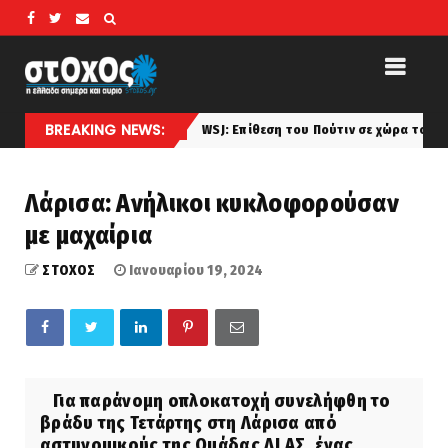
BREAKING NEWS:
WSJ: Επίθεση του Πούτιν σε χώρα του ΝΑΤΟ ακόμα και
perivallon
Λάρισα: Ανήλικοι κυκλοφορούσαν
με μαχαίρια
ΣΤΟΧΟΣ
Ιανουαρίου 19, 2024
Για παράνομη οπλοκατοχή συνελήφθη το
βράδυ της Τετάρτης στη Λάρισα από
αστυνομικούς της Ομάδας ΔΙ.ΑΣ. ένας