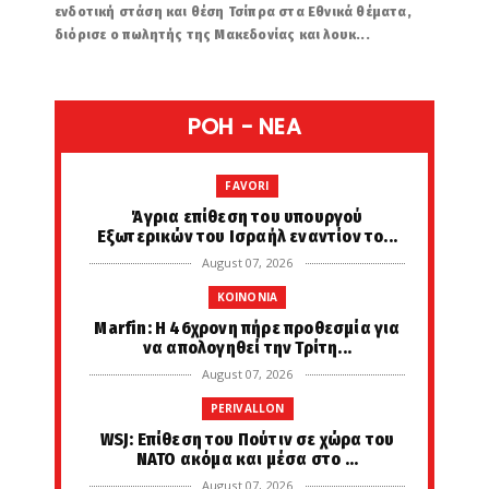
ενδοτική στάση και θέση Τσίπρα στα Εθνικά θέματα,
διόρισε ο πωλητής της Μακεδονίας και λουκ...
POH - NEA
FAVORI
Άγρια επίθεση του υπουργού
Εξωτερικών του Ισραήλ εναντίον το...
August 07, 2026
KOINONIA
Marfin: Η 46χρονη πήρε προθεσμία για
να απολογηθεί την Τρίτη...
August 07, 2026
PERIVALLON
WSJ: Επίθεση του Πούτιν σε χώρα του
ΝΑΤΟ ακόμα και μέσα στο ...
August 07, 2026