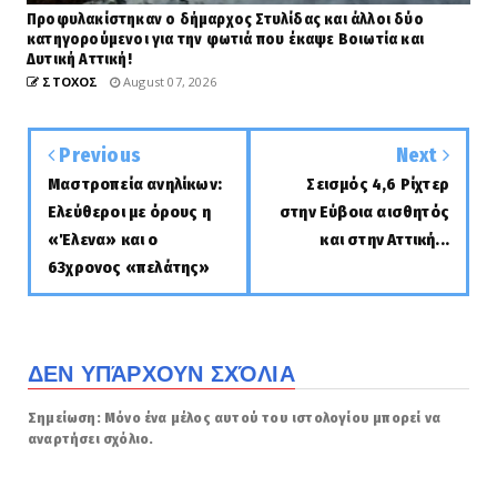
Προφυλακίστηκαν ο δήμαρχος Στυλίδας και άλλοι δύο
κατηγορούμενοι για την φωτιά που έκαψε Βοιωτία και
Δυτική Αττική!
ΣΤΟΧΟΣ
August 07, 2026
Previous
Next
Μαστροπεία ανηλίκων:
Σεισμός 4,6 Ρίχτερ
Ελεύθεροι με όρους η
στην Εύβοια αισθητός
«Έλενα» και ο
και στην Αττική...
63χρονος «πελάτης»
ΔΕΝ ΥΠΆΡΧΟΥΝ ΣΧΌΛΙΑ
Σημείωση: Μόνο ένα μέλος αυτού του ιστολογίου μπορεί να
αναρτήσει σχόλιο.