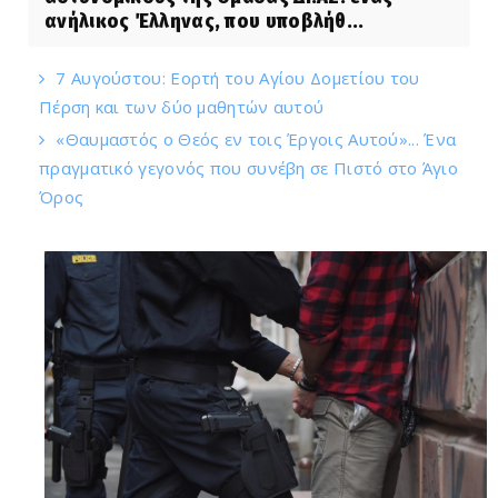
ανήλικος Έλληνας, που υποβλήθ...
7 Αυγούστου: Εορτή του Αγίου Δομετίου του
Πέρση και των δύο μαθητών αυτού
«Θαυμαστός ο Θεός εν τοις Έργοις Αυτού»... Ένα
πραγματικό γεγονός που συνέβη σε Πιστό στο Άγιο
Όρος