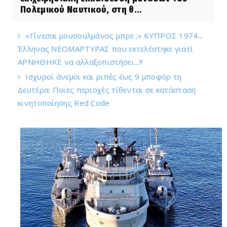
Πολεμικού Ναυτικού, στη θ...
«Γίνεσαι μουσουλμάνος μπρε ;» ΚΥΠΡΟΣ 1974...
Έλληνας ΝΕΟΜΑΡΤΥΡΑΣ που εκτελέστηκε γιατί
ΑΡΝΗΘΗΚΕ να αλλαξοπιστήσει...!!
Ισχυροί άνεμοι και ριπές έως 9 μποφόρ τη
Δευτέρα: Ποιες περιοχές τίθενται σε κατάσταση
κινητοποίησης Red Code