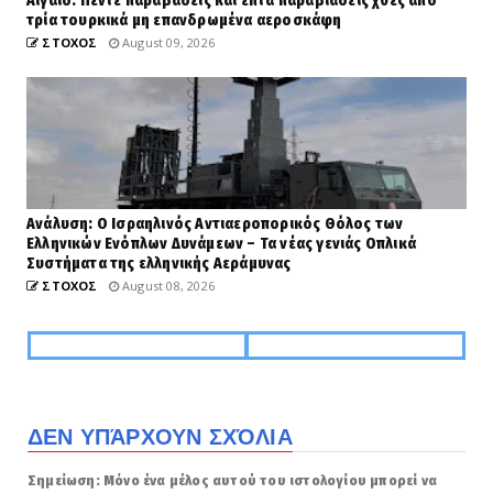
Αιγαίο: Πέντε παραβάσεις και επτά παραβιάσεις χθες από
τρία τουρκικά μη επανδρωμένα αεροσκάφη
ΣΤΟΧΟΣ
August 09, 2026
Ανάλυση: Ο Ισραηλινός Αντιαεροπορικός Θόλος των
Ελληνικών Ενόπλων Δυνάμεων – Τα νέας γενιάς Οπλικά
Συστήματα της ελληνικής Αεράμυνας
ΣΤΟΧΟΣ
August 08, 2026
ΔΕΝ ΥΠΆΡΧΟΥΝ ΣΧΌΛΙΑ
Σημείωση: Μόνο ένα μέλος αυτού του ιστολογίου μπορεί να