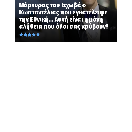
Μάρτυρας του Ιεχωβά ο
August 09, 2026
Κωσταντέλιας που εγκατέλειψε
KOINONIA
την Εθνική... Αυτή είναι η μόνη
Ισραηλινό ΥΠΕΞ: Ζητά από Ισραηλινούς
αλήθεια που όλοι σας κρύβουν!
στην Ελλάδα να κρύψουν ...
August 09, 2026
LATEST
ΑΣΤΙΚΟΙ ΜΥΘΟΙ; Τα τρία Ελληνικά
Σπήλαια με τις πιο περίεργες...
August 09, 2026
KOINONIA
Σε επιφυλακή η Πυροσβεστική... Σε
εφαρμογή το 2ο στάδιο επι...
August 09, 2026
LATEST
Αυτά είναι τα 10 ΠΕΙΡΑΜΑΤΑ που
πραγματοποιούνται και θα μπορ...
August 09, 2026