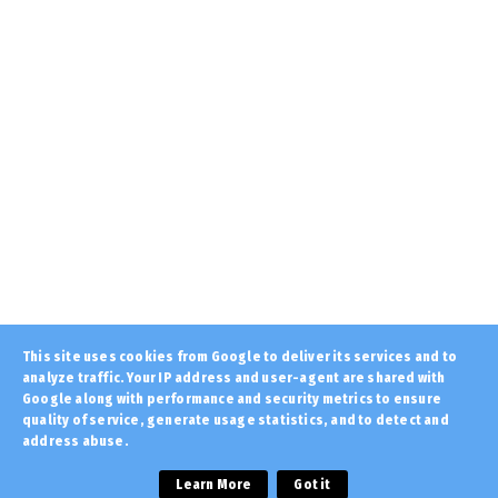
KOINONIA
Σκιάθος: 15χρονος κατήγγειλε 17χρονο
για σεξουαλική κακοποίη...
August 09, 2026
LATEST
«Γίνεσαι μουσουλμάνος μπρε ;»
ΚΥΠΡΟΣ 1974... Έλληνας ΝΕΟΜΑΡΤ...
August 09, 2026
KOINONIA
Ισχυροί άνεμοι και ριπές έως 9 μποφόρ
τη Δευτέρα: Ποιες περι...
August 09, 2026
AMYNA
This site uses cookies from Google to deliver its services and to
analyze traffic. Your IP address and user-agent are shared with
ΓΕΕΘΑ: Εγκαινιάστηκαν νέοι ξενώνες
στη νήσο Ρω – Δωρεά της ο...
Google along with performance and security metrics to ensure
quality of service, generate usage statistics, and to detect and
August 09, 2026
address abuse.
Copyright ©
2026 | Εφημερίδα "Στόχος" - Stoxos
LATEST
newspaper | All Rights Reserved
Learn More
Got it
ΚΟΥΙΖ: Σε ποια χώρα ανήκει αυτό το