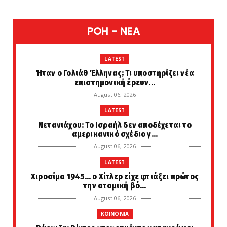
POH - NEA
LATEST
Ήταν ο Γολιάθ Έλληνας; Τι υποστηρίζει νέα
επιστημονική έρευν...
August 06, 2026
LATEST
Νετανιάχου: Το Ισραήλ δεν αποδέχεται το
αμερικανικό σχέδιο γ...
August 06, 2026
LATEST
Χιροσίμα 1945... ο Χίτλερ είχε φτιάξει πρώτος
την ατομική βό...
August 06, 2026
KOINONIA