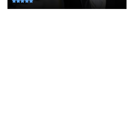
August 06, 2026
LATEST
Χιροσίμα... 6 Αυγούστου 1945: Το πρωινό που η
ανθρωπότητα γν...
August 06, 2026
KOINONIA
Σύγκρουση ελικοπτέρων στην Ψάθα: «Δεν
καταλάβαμε τι χτυπήσαμ...
August 06, 2026
LATEST
6 Αυγούστου: Μια μεγάλη γιορτή ξημέρωσε
για την Ορθοδοξία......
August 06, 2026
LATEST
Δέος στην Πρέβεζα: Βρέθηκε ναυάγιο
γερμανικού πλοίου του Β’ ...
August 05, 2026
LATEST