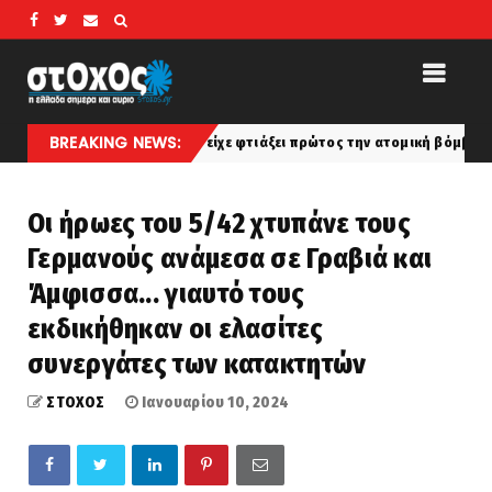
BREAKING NEWS:
 1945... ο Χίτλερ είχε φτιάξει πρώτος την ατομική βόμβα και για λίγο δ
Οι ήρωες του 5/42 χτυπάνε τους
Γερμανούς ανάμεσα σε Γραβιά και
Άμφισσα... γιαυτό τους
εκδικήθηκαν οι ελασίτες
συνεργάτες των κατακτητών
ΣΤΟΧΟΣ
Ιανουαρίου 10, 2024