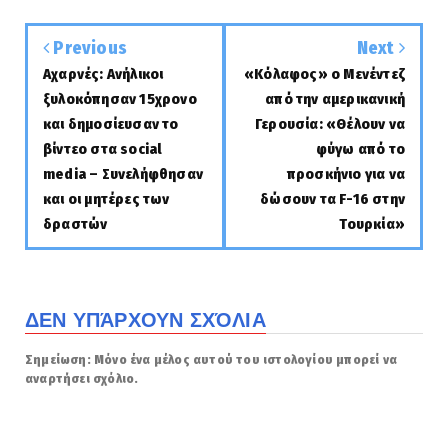
Previous
Next
Αχαρνές: Ανήλικοι
«Κόλαφος» ο Μενέντεζ
ξυλοκόπησαν 15χρονο
από την αμερικανική
και δημοσίευσαν το
Γερουσία: «Θέλουν να
βίντεο στα social
φύγω από το
media – Συνελήφθησαν
προσκήνιο για να
και οι μητέρες των
δώσουν τα F-16 στην
δραστών
Τουρκία»
ΔΕΝ ΥΠΆΡΧΟΥΝ ΣΧΌΛΙΑ
Σημείωση: Μόνο ένα μέλος αυτού του ιστολογίου μπορεί να
αναρτήσει σχόλιο.