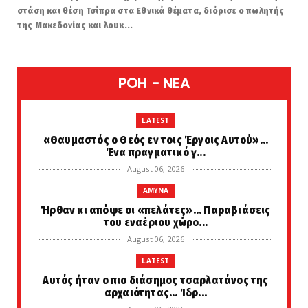
στάση και θέση Τσίπρα στα Εθνικά θέματα, διόρισε ο πωλητής
της Μακεδονίας και λουκ...
POH - NEA
LATEST
«Θαυμαστός ο Θεός εν τοις Έργοις Αυτού»...
Ένα πραγματικό γ...
August 06, 2026
AMYNA
Ήρθαν κι απόψε οι «πελάτες»... Παραβιάσεις
του εναέριου χώρο...
August 06, 2026
LATEST
Αυτός ήταν ο πιο διάσημος τσαρλατάνος της
αρχαιότητας... Ίδρ...