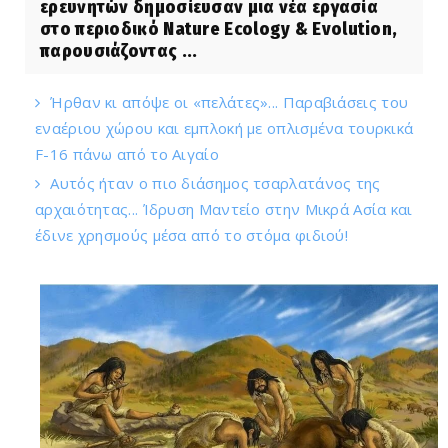
ερευνητών δημοσίευσαν μια νέα εργασία
στο περιοδικό Nature Ecology & Evolution,
παρουσιάζοντας ...
Ήρθαν κι απόψε οι «πελάτες»... Παραβιάσεις του
εναέριου χώρου και εμπλοκή με οπλισμένα τουρκικά
F-16 πάνω από το Αιγαίο
Αυτός ήταν ο πιο διάσημος τσαρλατάνος της
αρχαιότητας... Ίδρυση Μαντείο στην Μικρά Ασία και
έδινε χρησμούς μέσα από το στόμα φιδιού!