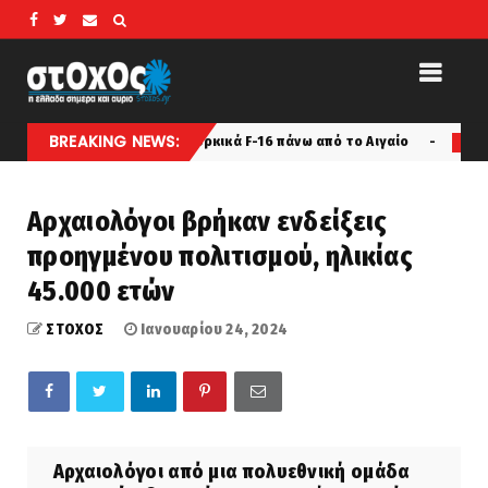
BREAKING NEWS:
οπλισμένα τουρκικά F-16 πάνω από το Αιγαίο
Αυτός ήταν
latest
Αρχαιολόγοι βρήκαν ενδείξεις
προηγμένου πολιτισμού, ηλικίας
45.000 ετών
ΣΤΟΧΟΣ
Ιανουαρίου 24, 2024
Αρχαιολόγοι από μια πολυεθνική ομάδα