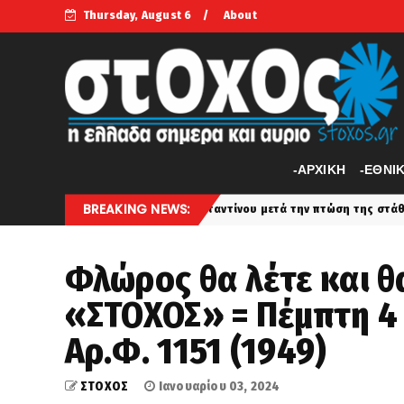
Thursday, August 6
About
-APXIKH
-ΕΘΝΙ
BREAKING NEWS:
ς του Μέγα Κωνσταντίνου μετά την πτώση της στάθμης στον Δούναβη
Φλώρος θα λέτε και θα
«ΣΤΟΧΟΣ» = Πέμπτη 4 
Αρ.Φ. 1151 (1949)
ΣΤΟΧΟΣ
Ιανουαρίου 03, 2024