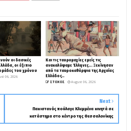
ινούν οι δασικές
Και τις ταυρομαχίες εμείς τις
λλάδα, οι έξι πιο
ανακαλύψαμε Έλληνες... Ξεκίνησαν
δομάδες του χρόνου
από τα ταυροκαθάρψια της Αρχαίας
Ελλάδος..
st 06, 2026
ΣΤΟΧΟΣ
August 06, 2026
Next
Πακιστανός πούλαγε Κλεμμένα κινητά σε
κατάστημα στο κέντρο της Θεσσαλονίκης