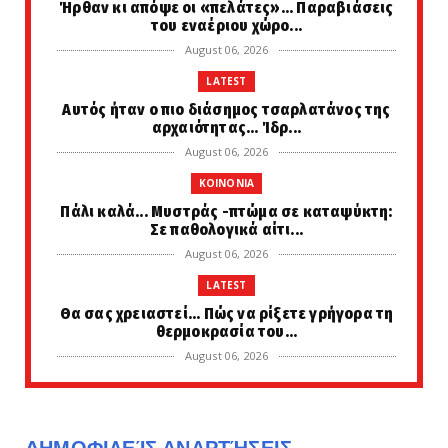
Ήρθαν κι απόψε οι «πελάτες»... Παραβιάσεις
του εναέριου χώρο...
August 06, 2026
LATEST
Αυτός ήταν ο πιο διάσημος τσαρλατάνος της
αρχαιότητας... Ίδρ...
August 06, 2026
KOINONIA
Πάλι καλά... Μυστράς -πτώμα σε καταψύκτη:
Σε παθολογικά αίτι...
August 06, 2026
LATEST
Θα σας χρειαστεί... Πώς να ρίξετε γρήγορα τη
θερμοκρασία του...
August 06, 2026
LATEST
Meteo: Πότε ξεκινούν οι δασικές πυρκαγιές
στην Ελλάδα, οι έξ...