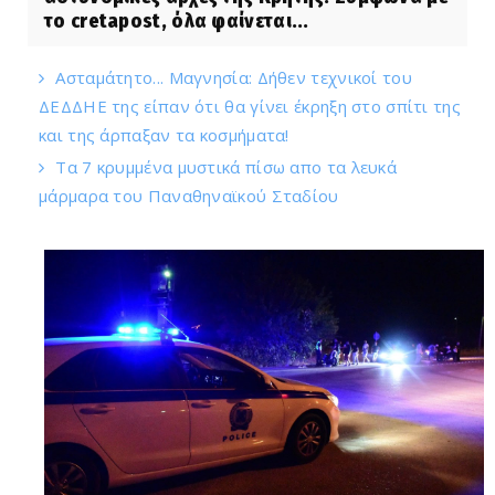
το cretapost, όλα φαίνεται...
Ασταμάτητο... Μαγνησία: Δήθεν τεχνικοί του
ΔΕΔΔΗΕ της είπαν ότι θα γίνει έκρηξη στο σπίτι της
και της άρπαξαν τα κοσμήματα!
Τα 7 κρυμμένα μυστικά πίσω απο τα λευκά
μάρμαρα του Παναθηναϊκού Σταδίου