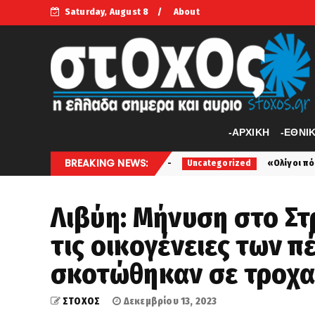
Saturday, August 8
About
-APXIKH
-ΕΘΝΙ
BREAKING NEWS:
γείας Σκιάθου
«Ολίγοι πόντοι έμειναν να βγει 
Uncategorized
Λιβύη: Μήνυση στο Σ
τις οικογένειες των 
σκοτώθηκαν σε τροχα
ΣΤΟΧΟΣ
Δεκεμβρίου 13, 2023