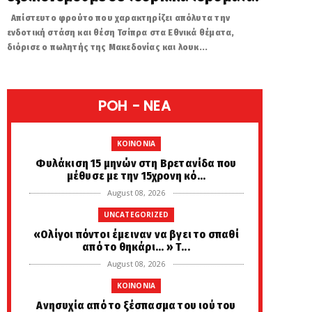
Απίστευτο φρούτο που χαρακτηρίζει απόλυτα την
ενδοτική στάση και θέση Τσίπρα στα Εθνικά θέματα,
διόρισε ο πωλητής της Μακεδονίας και λουκ...
POH - NEA
KOINONIA
Φυλάκιση 15 μηνών στη Βρετανίδα που
μέθυσε με την 15χρονη κό...
August 08, 2026
UNCATEGORIZED
«Ολίγοι πόντοι έμειναν να βγει το σπαθί
από το θηκάρι... » Τ...
August 08, 2026
KOINONIA
Ανησυχία από το ξέσπασμα του ιού του