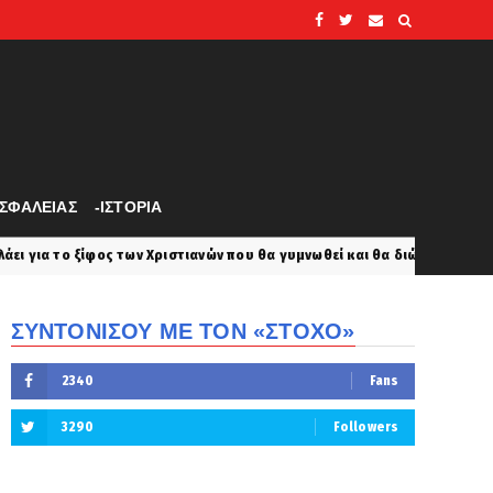
ΑΣΦΑΛΕΙΑΣ
-ΙΣΤΟΡΙΑ
ν Χριστιανών που θα γυμνωθεί και θα διώξει τους Τούρκους!
koino
ΣΥΝΤΟΝΙΣΟΥ ΜΕ ΤΟΝ «ΣΤΟΧΟ»
2340
Fans
3290
Followers