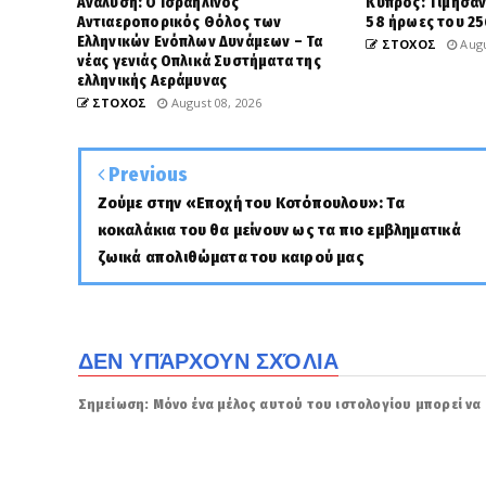
Ανάλυση: Ο Ισραηλινός
Κύπρος: Τίμησαν
Αντιαεροπορικός Θόλος των
58 ήρωες του 25
Ελληνικών Ενόπλων Δυνάμεων – Τα
ΣΤΟΧΟΣ
Augu
νέας γενιάς Οπλικά Συστήματα της
ελληνικής Αεράμυνας
ΣΤΟΧΟΣ
August 08, 2026
Previous
Ζούμε στην «Εποχή του Κοτόπουλου»: Τα
κοκαλάκια του θα μείνουν ως τα πιο εμβληματικά
ζωικά απολιθώματα του καιρού μας
ΔΕΝ ΥΠΆΡΧΟΥΝ ΣΧΌΛΙΑ
Σημείωση: Μόνο ένα μέλος αυτού του ιστολογίου μπορεί να 