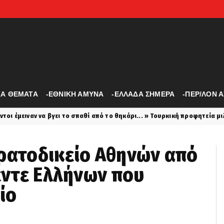
ΚΑ ΘΕΜΑΤΑ
-ΕΘΝΙΚΗ ΑΜΥΝΑ
-ΕΛΛΑΔΑ ΣΗΜΕΡΑ
-ΠΕΡ/ΛΟΝ 
το σπαθί από το θηκάρι... » Τουρκική προφητεία μιλάει για το ξίφος τω
τρατοδικείο Αθηνών από
πέντε Ελλήνων που
ίο