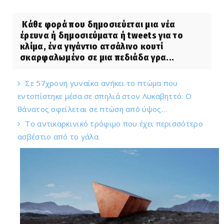
Κάθε φορά που δημοσιεύεται μια νέα
έρευνα ή δημοσιεύματα ή tweets για το
κλίμα, ένα γιγάντιο ατσάλινο κουτί
σκαρφαλωμένο σε μια πεδιάδα γρα...
Σε 57χρονη γυναίκα ανήκει το πτώμα που
εντοπίστηκε μέσα σε σπηλιά στον Λυκαβηττό: Ο
θάνατος οφείλεται σε πτώση από ύψος…
Το αντικαρκινικό τρόφιμο που έχει περισσότερο
ασβέστιο από το γάλα