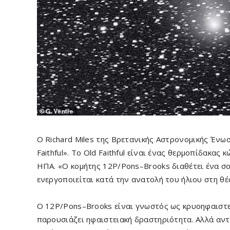
Ο Richard Miles της Βρετανικής Αστρονομικής Ένω
Faithful». Το Old Faithful είναι ένας θερμοπίδακα
ΗΠΑ. «Ο κομήτης 12P/Pons–Brooks διαθέτει ένα σο
ενεργοποιείται κατά την ανατολή του ήλιου στη θέ
Ο 12P/Pons–Brooks είναι γνωστός ως κρυοηφαιστει
παρουσιάζει ηφαιστειακή δραστηριότητα. Αλλά αντ