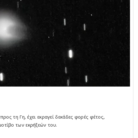
προς τη Γη, έχει εκραγεί δεκάδες φορές φέτος,
οτίβο των εκρήξεών του.