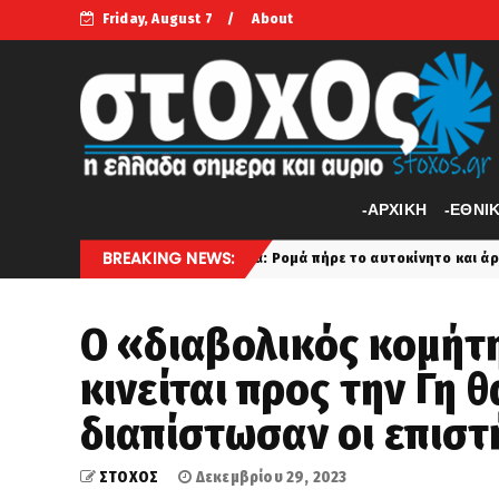
Friday, August 7
About
-APXIKH
-ΕΘΝΙ
BREAKING NEWS:
Θήβα: Ρομά πήρε το αυτοκίνητο και άρχισε να εμβολίζει το ΙΧ ενό
t
Ο «διαβολικός κομήτ
κινείται προς την Γη θ
διαπίστωσαν οι επιστ
ΣΤΟΧΟΣ
Δεκεμβρίου 29, 2023