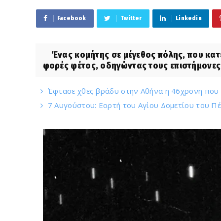
Facebook
Twitter
Linkedin
Ένας κομήτης σε μέγεθος πόλης, που κατευ
φορές φέτος, οδηγώντας τους επιστήμονες
Έφτασε χθες βράδυ στην Αθήνα η 46χρονη που κ
7 Αυγούστου: Εορτή του Αγίου Δομετίου του Π