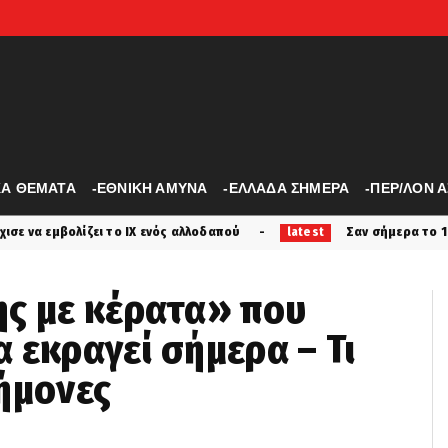
ΚΑ ΘΕΜΑΤΑ
-ΕΘΝΙΚΗ ΑΜΥΝΑ
-ΕΛΛΑΔΑ ΣΗΜΕΡΑ
-ΠΕΡ/ΛΟΝ 
ς αλλοδαπού
Σαν σήμερα το 1933 η Αγλαΐα Κυριακού με μ
latest
ης με κέρατα» που
α εκραγεί σήμερα – Τι
ήμονες