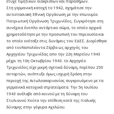
έτυχε τιμητικών διακρίσεων και παρασήμων.
Στη γερμανική κατοχή το 1942, σχημάτισε την
αντιστασιακή Εθνική Οργάνωση με την επωνυμία
Πατριωτική Οργάνωση Τριχωνίδος. Συγκρότησε στη
συνέχεια ένοπλο αντάρτικο σώμα, το οποίο αρχικά
χρηματοδότησε με την προσωπική του περιουσία και
το οποίο ενέταξε στις δυνάμεις του ΕΔΕΣ. Διορίσθηκε
από τονΝαπολέοντα Ζέρβα ως αρχηγός του
Αρχηγείου Τριχωνίδας απο την 22η Μαρτίου 1943
μέχρι τη 10η Οκτωβρίου 1943. το Αρχηγείο
Τριχωνίδος είχε μικρή σχετικά δύναμη, περίπου 250
ανταρτών, ανέπτυξε όμως ισχυρή δράση στην
περιοχή της Αιτωλοακαρνανίας συγκρουόμενο με τα
γερμανικά κατοχικά στρατεύματα. Την 5η Ιουλίου
1943 ανέλαβε από κοινού με τη δύναμη του
Στυλιανού Χούτα την επίθεση κατά της Ιταλικής
δύναμης στην γέφυρα Αχελώου.