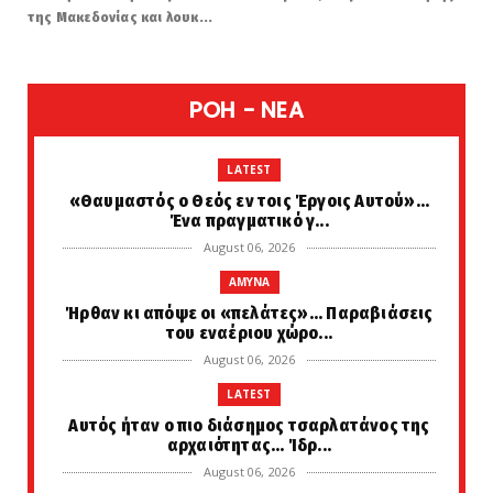
της Μακεδονίας και λουκ...
POH - NEA
LATEST
«Θαυμαστός ο Θεός εν τοις Έργοις Αυτού»...
Ένα πραγματικό γ...
August 06, 2026
AMYNA
Ήρθαν κι απόψε οι «πελάτες»... Παραβιάσεις
του εναέριου χώρο...
August 06, 2026
LATEST
Αυτός ήταν ο πιο διάσημος τσαρλατάνος της
αρχαιότητας... Ίδρ...
August 06, 2026