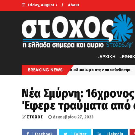
Friday, August 7
About
-APXIKH
-ΕΘΝΙ
BREAKING NEWS:
 υγεία και το «δικαίωμα στην αποσύνδεση»
Τριμερ
perivallon
Νέα Σμύρνη: 16χρονος
Έφερε τραύματα από 
ΣΤΟΧΟΣ
Δεκεμβρίου 27, 2023
Facebook
Twitter
Linkedin