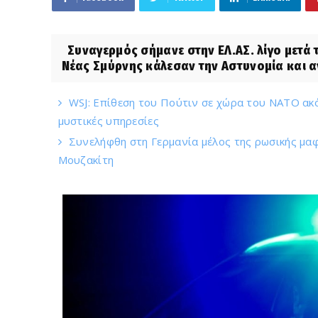
Συναγερμός σήμανε στην ΕΛ.ΑΣ. λίγο μετά τ
Νέας Σμύρνης κάλεσαν την Αστυνομία και α
WSJ: Επίθεση του Πούτιν σε χώρα του ΝΑΤΟ ακό
μυστικές υπηρεσίες
Συνελήφθη στη Γερμανία μέλος της ρωσικής μα
Μουζακίτη