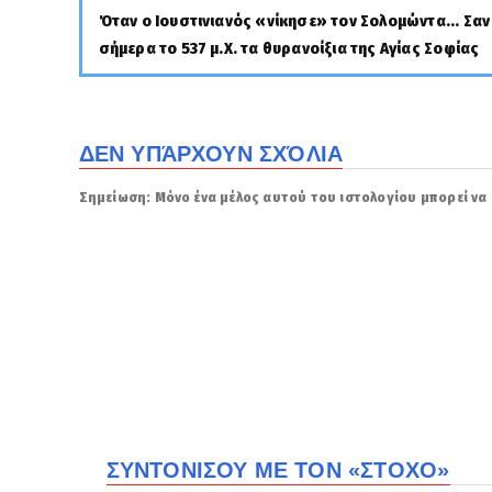
Όταν ο Ιουστινιανός «νίκησε» τον Σολομώντα... Σαν
σήμερα το 537 μ.Χ. τα θυρανοίξια της Αγίας Σοφίας
ΔΕΝ ΥΠΆΡΧΟΥΝ ΣΧΌΛΙΑ
Σημείωση: Μόνο ένα μέλος αυτού του ιστολογίου μπορεί να 
ΣΥΝΤΟΝΙΣΟΥ ΜΕ ΤΟΝ «ΣΤΟΧΟ»