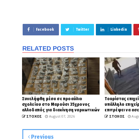
Facebook
Twitter
Linkedin
RELATED POSTS
Συνελήφθη μέσα σε προαύλιο
Τουρίστας επιχε
σχολείου στο Μαρούσι 35χρονος
υπάλληλο επιχεί
αλλοδαπός για διακίνηση ναρκωτικών
επιτρέψει να ασ
ΣΤΟΧΟΣ
August 07, 2026
ΣΤΟΧΟΣ
Augu
Previous