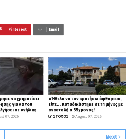
Pinterest
Email
ίρησε να χρηματίσει
«Ήθελα να τον κρατήσω άφθαρτο»,
ρησης για να του
είπε... Καταδικάστηκε σε 11 μήνες με
ελγήσει σε ανήλικη
αναστολή ο 55χρονος!
st 07, 2026
ΣΤΟΧΟΣ
August 07, 2026
Next