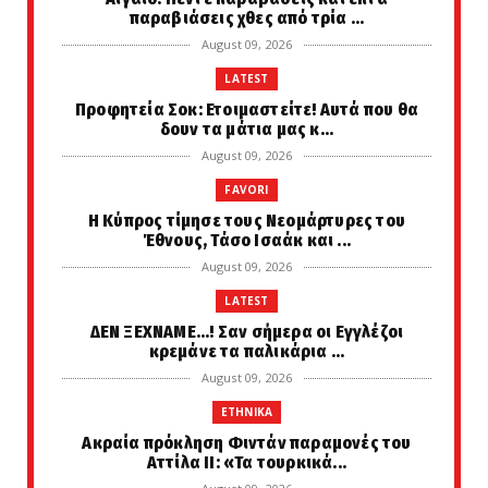
παραβιάσεις χθες από τρία ...
August 09, 2026
LATEST
Προφητεία Σοκ: Ετοιμαστείτε! Αυτά που θα
δουν τα μάτια μας κ...
August 09, 2026
FAVORI
Η Κύπρος τίμησε τους Νεομάρτυρες του
Έθνους, Τάσο Ισαάκ και ...
August 09, 2026
LATEST
ΔΕΝ ΞΕΧΝΑΜΕ...! Σαν σήμερα οι Εγγλέζοι
κρεμάνε τα παλικάρια ...
August 09, 2026
ETHNIKA
Ακραία πρόκληση Φιντάν παραμονές του
Αττίλα ΙΙ: «Τα τουρκικά...