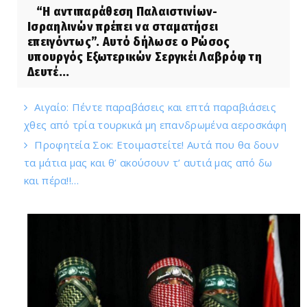
“Η αντιπαράθεση Παλαιστινίων-
Ισραηλινών πρέπει να σταματήσει
επειγόντως”. Αυτό δήλωσε ο Ρώσος
υπουργός Εξωτερικών Σεργκέι Λαβρόφ τη
Δευτέ...
Αιγαίο: Πέντε παραβάσεις και επτά παραβιάσεις
χθες από τρία τουρκικά μη επανδρωμένα αεροσκάφη
Προφητεία Σοκ: Ετοιμαστείτε! Αυτά που θα δουν
τα μάτια μας και θ’ ακούσουν τ’ αυτιά μας από δω
και πέρα!!…