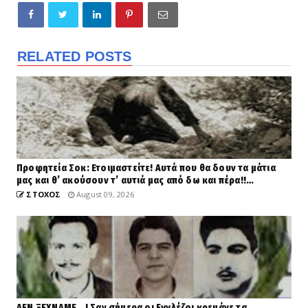
RELATED POSTS
Προφητεία Σοκ: Ετοιμαστείτε! Αυτά που θα δουν τα μάτια
μας και θ’ ακούσουν τ’ αυτιά μας από δω και πέρα!!…
ΣΤΟΧΟΣ
August 09, 2026
ΔΕΝ ΞΕΧΝΑΜΕ...! Σαν σήμερα οι Εγγλέζοι κρεμάνε τα