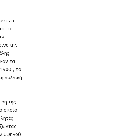
merican
αι το
ιν
ρινε την
άλης
ηκαν τα
1900), το
τη γαλλική
ωση της
ο οποίο
θλητές
οξώντας
ών υψηλού