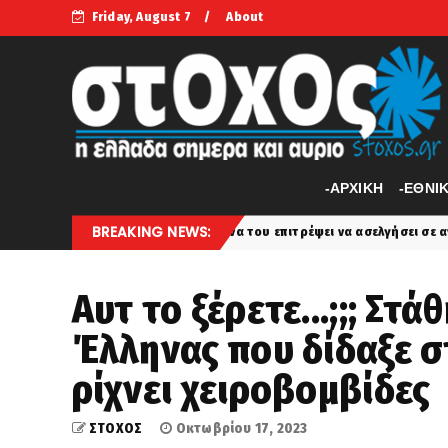
Friday, August 7
About
-APXIKH
-ΕΘΝΙ
BREAKING NEWS:
είρησης για να του επιτρέψει να ασελγήσει σε ανήλικη
ethnika
Αυτ το ξέρετε...;;; Στ
Έλληνας που δίδαξε 
ρίχνει χειροβομβίδες
ΣΤΟΧΟΣ
Οκτωβρίου 17, 2023