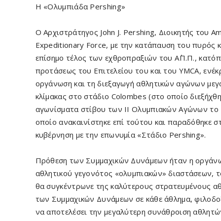
Η «Ολυμπιάδα Pershing»
Ο Αρχιστράτηγος John J. Pershing, Διοικητής του A
Expeditionary Force, με την κατάπαυση του πυρός κ
επίσημο τέλος των εχθροπραξιών του Α΄Π.Π., κατόπ
προτάσεως του Επιτελείου του και του YMCA, ενέκ
οργάνωση και τη διεξαγωγή αθλητικών αγώνων μεγ
κλίμακας στο στάδιο Colombes (στο οποίο διεξήχθ
αγωνίσματα στίβου των ΙΙ Ολυμπιακών Αγώνων το 
οποίο ανακαινίστηκε επί τούτου και παραδόθηκε σ
κυβέρνηση με την επωνυμία «Στάδιο Pershing».
Πρόθεση των Συμμαχικών Δυνάμεων ήταν η οργάν
αθλητικού γεγονότος «ολυμπιακών» διαστάσεων, τ
θα συγκέντρωνε της καλύτερους στρατευμένους α
των Συμμαχικών Δυνάμεων σε κάθε άθλημα, φιλοδ
να αποτελέσει την μεγαλύτερη συνάθροιση αθλητ