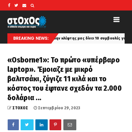
BREAKING NEWS:
Ένας πρώην κλέφτης μας δίνει 10 συμβουλές για να μην κλέψουν τ
st
«Osborne1»: Το πρώτο «υπέρβαρο
laptop». Έμοιαζε με μικρό
βαλιτσάκι, ζύγιζε 11 κιλά και το
κόστος του έφτανε σχεδόν τα 2.000
δολάρια ...
ΣΤΟΧΟΣ
Σεπτεμβρίου 29, 2023