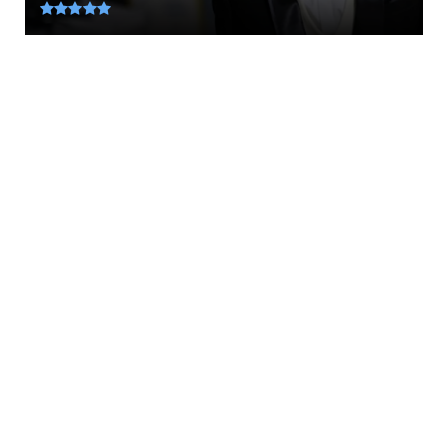
August 06, 2026
KOINONIA
55χρονος στην Κρήτη πείσθηκε ότι
ιστοσελίδα θα του εξασφάλιζ...
August 06, 2026
LATEST
ΔΡΟΣΟΥΛΙΤΕΣ... Το μυστήριο με τους
υπερασπιστές του ΦΡΑΓΚΟΚΑ...
August 06, 2026
AMYNA
Το X-BAT στο μικροσκόπιο του ΓΕΕΘΑ: Η
πρόταση της Shield AI ...
August 06, 2026
LATEST
ΣΤΟ ΚΕΝΤΡΟ ΤΟΥ ΚΟΣΜΟΥ... Πανγαία: Δείτε που
θα βρισκόταν η Ε...
August 06, 2026