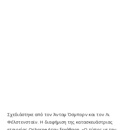
Σχεδιάστηκε από τον Άνταμ Όσμπορν και τον Λι
Φέλστενσταϊν. Η διαφήμιση της κατασκευάστριας
εταιρείας Osborne ήταν ξεκάθαρη. «Ο τύπος με την