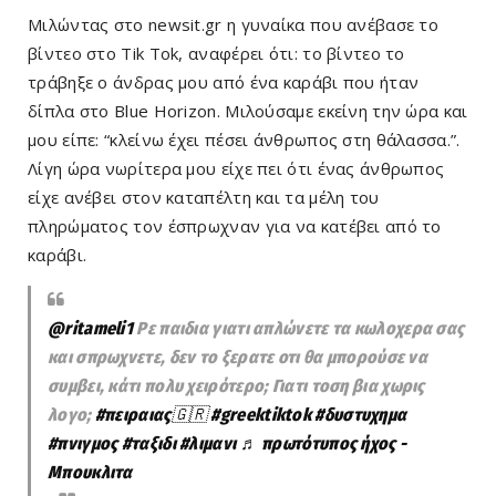
Μιλώντας στο newsit.gr η γυναίκα που ανέβασε το
βίντεο στο Tik Tok, αναφέρει ότι: το βίντεο το
τράβηξε ο άνδρας μου από ένα καράβι που ήταν
δίπλα στο Blue Horizon. Μιλούσαμε εκείνη την ώρα και
μου είπε: “κλείνω έχει πέσει άνθρωπος στη θάλασσα.”.
Λίγη ώρα νωρίτερα μου είχε πει ότι ένας άνθρωπος
είχε ανέβει στον καταπέλτη και τα μέλη του
πληρώματος τον έσπρωχναν για να κατέβει από το
καράβι.
@ritameli1
Ρε παιδια γιατι απλώνετε τα κωλοχερα σας
και σπρωχνετε, δεν το ξερατε οτι θα μπορούσε να
συμβει, κάτι πολυ χειρότερο; Γιατι τοση βια χωρις
λογο;
#πειραιας🇬🇷
#greektiktok
#δυστυχημα
#πνιγμος
#ταξιδι
#λιμανι
♬ πρωτότυπος ήχος -
Μπουκλιτα