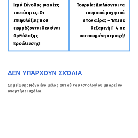
Ιερά Σύνοδος για νέες
Τουρκία: Διαλύονται τα
ταυτότητες: Οι
τουρκικά μαχητικά
επιφυλάξεις που
στον αέρα; – Έπεσε
εκφράζονται δεν είναι
δεξαμενή F-4 σε
Ορθόδοξης
κατοικημένη περιοχή!
προέλευσης!
ΔΕΝ ΥΠΆΡΧΟΥΝ ΣΧΌΛΙΑ
Σημείωση: Μόνο ένα μέλος αυτού του ιστολογίου μπορεί να
αναρτήσει σχόλιο.