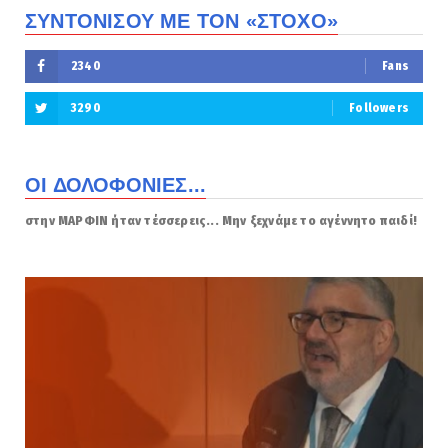
ΣΥΝΤΟΝΙΣΟΥ ΜΕ ΤΟΝ «ΣΤΟΧΟ»
2340
Fans
3290
Followers
ΟΙ ΔΟΛΟΦΟΝΙΕΣ...
στην ΜΑΡΦΙΝ ήταν τέσσερεις... Μην ξεχνάμε το αγέννητο παιδί!