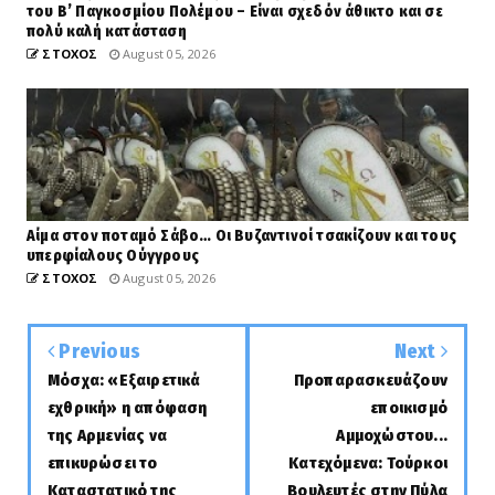
του Β’ Παγκοσμίου Πολέμου – Είναι σχεδόν άθικτο και σε
πολύ καλή κατάσταση
ΣΤΟΧΟΣ
August 05, 2026
Αίμα στον ποταμό Σάβο… Οι Βυζαντινοί τσακίζουν και τους
υπερφίαλους Ούγγρους
ΣΤΟΧΟΣ
August 05, 2026
Previous
Next
Μόσχα: «Εξαιρετικά
Προπαρασκευάζουν
εχθρική» η απόφαση
εποικισμό
της Αρμενίας να
Αμμοχώστου...
επικυρώσει το
Κατεχόμενα: Τούρκοι
Καταστατικό της
Βουλευτές στην Πύλα