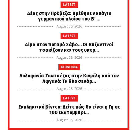
LATEST
Δέος στην Πρέβεζα: Βρέθηκε ναυάγιο
γερμανικού πλοίου του Β’ ...
August 05, 2026
LATEST
Αίμα στον ποταμό Σάβο… Οι Βυζαντινοί
τσακίζουν και τους υπερ...
August 05, 2026
KOINONIA
Δολοφονία Σκωτσέζας στην Κυψέλη από τον
Αφγανό: Τα δύο σενάρ...
August 05, 2026
LATEST
Εκπληκτικό βίντεο: Δείτε πώς θα είναι η Γη σε
100 εκατομμύρι...
August 05, 2026
KOINONIA