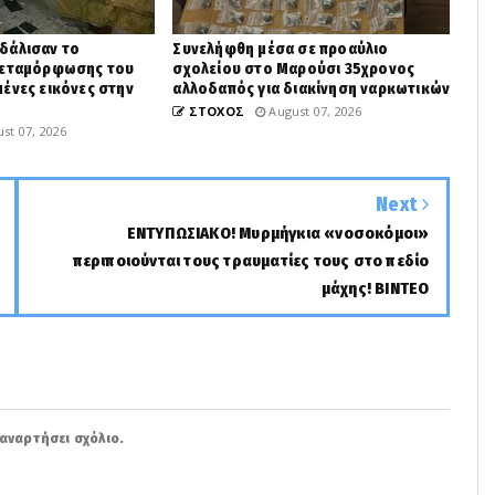
δάλισαν το
Συνελήφθη μέσα σε προαύλιο
Μεταμόρφωσης του
σχολείου στο Μαρούσι 35χρονος
ένες εικόνες στην
αλλοδαπός για διακίνηση ναρκωτικών
ΣΤΟΧΟΣ
August 07, 2026
st 07, 2026
Next
ΕΝΤΥΠΩΣΙΑΚΟ! Μυρμήγκια «νοσοκόμοι»
περιποιούνται τους τραυματίες τους στο πεδίο
μάχης! ΒΙΝΤΕΟ
αναρτήσει σχόλιο.