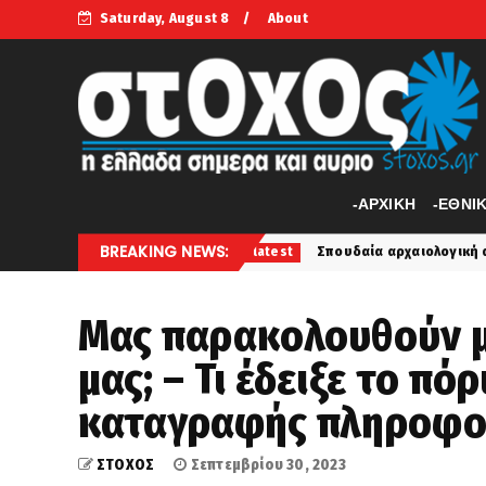
Saturday, August 8
About
-APXIKH
-ΕΘΝΙ
BREAKING NEWS:
πλέγματα
Σπουδαία αρχαιολογική ανακάλυψη στην Άσπε
latest
Μας παρακολουθούν μ
μας; – Τι έδειξε το πό
καταγραφής πληροφορ
ΣΤΟΧΟΣ
Σεπτεμβρίου 30, 2023