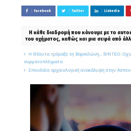
Facebook
Twitter
Linkedin
Η κάθε διαδρομή που κάνουμε με το αυτοκί
του οχήματος, καθώς και μια σειρά από άλ
H Θέουτα τρόμαξε τη Βαρκελώνη... ΒΙΝΤΕΟ: Οχ
συρματοπλέγματα
Σπουδαία αρχαιολογική ανακάλυψη στην Άσπεν