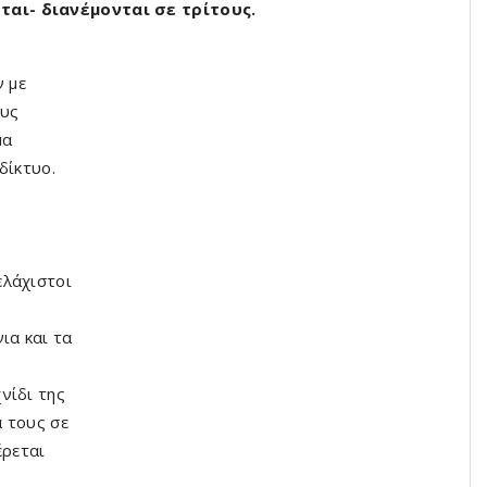
αι- διανέμονται σε τρίτους.
ν με
ους
μα
δίκτυο.
ελάχιστοι
ια και τα
νίδι της
 τους σε
ρεται