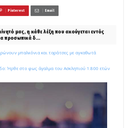
Pinterest
Email
νητό μας, η κάθε λέξη που ακούγεται εντός
λα προσωπικά δ...
υρώνουν μπαλκόνια και ταράτσες με αγκαθωτά
δο: Ήρθε στο φως άγαλμα του Ασκληπιού 1.800 ετών